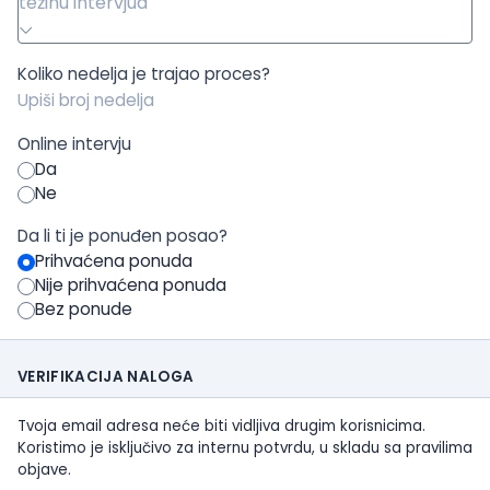
težinu intervjua
Koliko nedelja je trajao proces?
Online intervju
Da
Ne
Da li ti je ponuđen posao?
Prihvaćena ponuda
Nije prihvaćena ponuda
Bez ponude
VERIFIKACIJA NALOGA
Tvoja email adresa neće biti vidljiva drugim korisnicima.
Koristimo je isključivo za internu potvrdu, u skladu sa pravilima
objave.