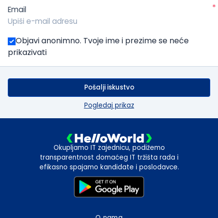
*
Email
Objavi anonimno. Tvoje ime i prezime se neće
prikazivati
Pošalji iskustvo
Pogledaj prikaz
Okupljamo IT zajednicu, podižemo
transparentnost domaćeg IT tržišta rada i
efikasno spajamo kandidate i poslodavce.
O nama