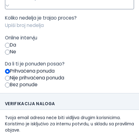
Koliko nedelja je trajao proces?
Online intervju
Da
Ne
Da li ti je ponuđen posao?
Prihvaćena ponuda
Nije prihvaćena ponuda
Bez ponude
VERIFIKACIJA NALOGA
Tvoja email adresa neće biti vidljiva drugim korisnicima.
Koristimo je isključivo za internu potvrdu, u skladu sa pravilima
objave.