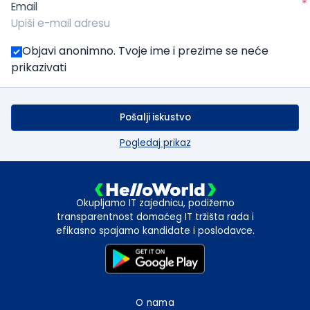
*
Email
Objavi anonimno. Tvoje ime i prezime se neće
prikazivati
Pošalji iskustvo
Pogledaj prikaz
Okupljamo IT zajednicu, podižemo
transparentnost domaćeg IT tržišta rada i
efikasno spajamo kandidate i poslodavce.
O nama