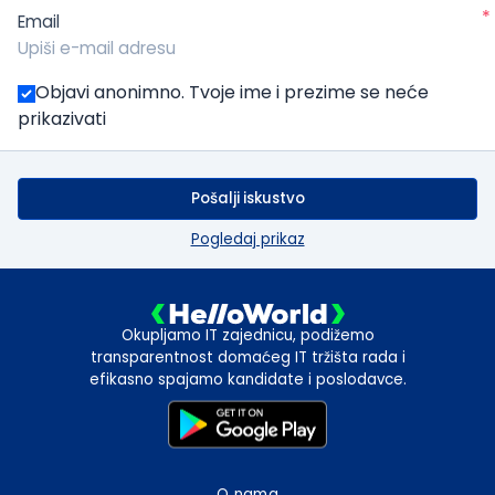
*
Email
Objavi anonimno. Tvoje ime i prezime se neće
prikazivati
Pošalji iskustvo
Pogledaj prikaz
Okupljamo IT zajednicu, podižemo
transparentnost domaćeg IT tržišta rada i
efikasno spajamo kandidate i poslodavce.
O nama