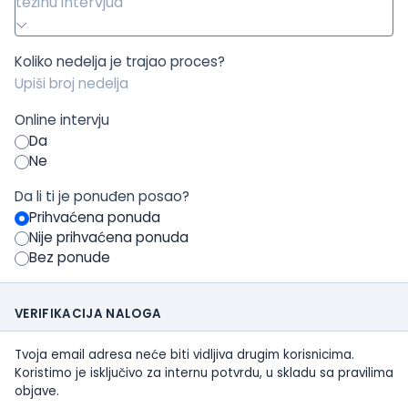
težinu intervjua
Koliko nedelja je trajao proces?
Online intervju
Da
Ne
Da li ti je ponuđen posao?
Prihvaćena ponuda
Nije prihvaćena ponuda
Bez ponude
VERIFIKACIJA NALOGA
Tvoja email adresa neće biti vidljiva drugim korisnicima.
Koristimo je isključivo za internu potvrdu, u skladu sa pravilima
objave.