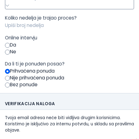
Koliko nedelja je trajao proces?
Online intervju
Da
Ne
Da li ti je ponuđen posao?
Prihvaćena ponuda
Nije prihvaćena ponuda
Bez ponude
VERIFIKACIJA NALOGA
Tvoja email adresa neće biti vidljiva drugim korisnicima.
Koristimo je isključivo za internu potvrdu, u skladu sa pravilima
objave.