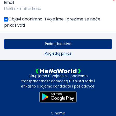
*
Email
Objavi anonimno. Tvoje ime i prezime se neće
prikazivati
Pošalji iskustvo
Pogledaj prikaz
Okupljamo IT zajednicu, podižemo
transparentnost domaćeg IT tržišta rada i
efikasno spajamo kandidate i poslodavce.
O nama