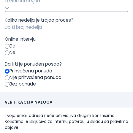
težinu intervjua
Koliko nedelja je trajao proces?
Online intervju
Da
Ne
Da li ti je ponuđen posao?
Prihvaćena ponuda
Nije prihvaćena ponuda
Bez ponude
VERIFIKACIJA NALOGA
Tvoja email adresa neće biti vidljiva drugim korisnicima.
Koristimo je isključivo za internu potvrdu, u skladu sa pravilima
objave.