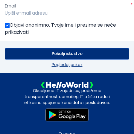
*
Email
Objavi anonimno. Tvoje ime i prezime se neće
prikazivati
Pošalji iskustvo
Pogledaj prikaz
Okupljamo IT zajednicu, podižemo
transparentnost domaćeg IT tržišta rada i
efikasno spajamo kandidate i poslodavce.
O nama