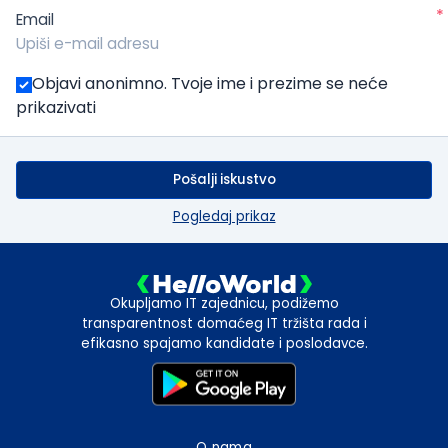
*
Email
Objavi anonimno. Tvoje ime i prezime se neće
prikazivati
Pošalji iskustvo
Pogledaj prikaz
Okupljamo IT zajednicu, podižemo
transparentnost domaćeg IT tržišta rada i
efikasno spajamo kandidate i poslodavce.
O nama