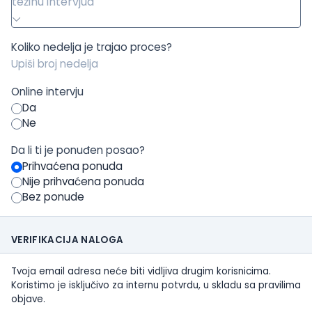
težinu intervjua
Koliko nedelja je trajao proces?
Online intervju
Da
Ne
Da li ti je ponuđen posao?
Prihvaćena ponuda
Nije prihvaćena ponuda
Bez ponude
VERIFIKACIJA NALOGA
Tvoja email adresa neće biti vidljiva drugim korisnicima.
Koristimo je isključivo za internu potvrdu, u skladu sa pravilima
objave.