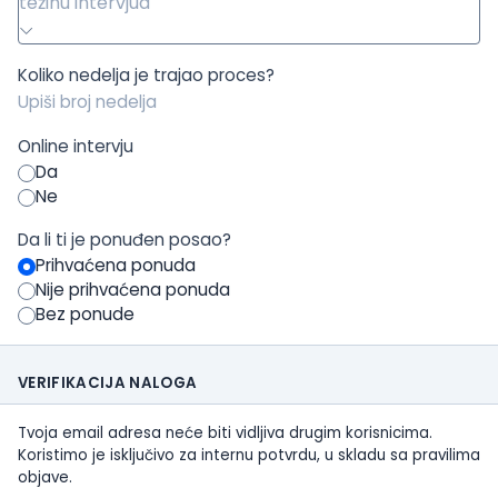
težinu intervjua
Koliko nedelja je trajao proces?
Online intervju
Da
Ne
Da li ti je ponuđen posao?
Prihvaćena ponuda
Nije prihvaćena ponuda
Bez ponude
VERIFIKACIJA NALOGA
Tvoja email adresa neće biti vidljiva drugim korisnicima.
Koristimo je isključivo za internu potvrdu, u skladu sa pravilima
objave.