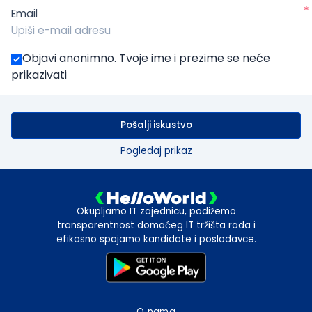
*
Email
Objavi anonimno. Tvoje ime i prezime se neće
prikazivati
Pošalji iskustvo
Pogledaj prikaz
Okupljamo IT zajednicu, podižemo
transparentnost domaćeg IT tržišta rada i
efikasno spajamo kandidate i poslodavce.
O nama