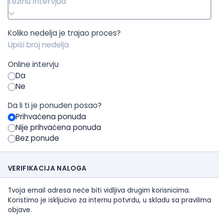
težinu intervjua
Koliko nedelja je trajao proces?
Online intervju
Da
Ne
Da li ti je ponuđen posao?
Prihvaćena ponuda
Nije prihvaćena ponuda
Bez ponude
VERIFIKACIJA NALOGA
Tvoja email adresa neće biti vidljiva drugim korisnicima.
Koristimo je isključivo za internu potvrdu, u skladu sa pravilima
objave.