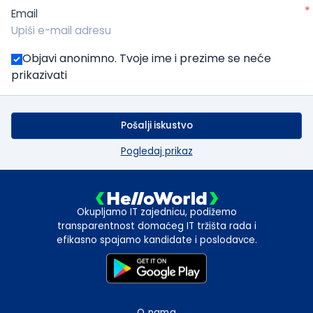
*
Email
Objavi anonimno. Tvoje ime i prezime se neće
prikazivati
Pošalji iskustvo
Pogledaj prikaz
Okupljamo IT zajednicu, podižemo
transparentnost domaćeg IT tržišta rada i
efikasno spajamo kandidate i poslodavce.
O nama