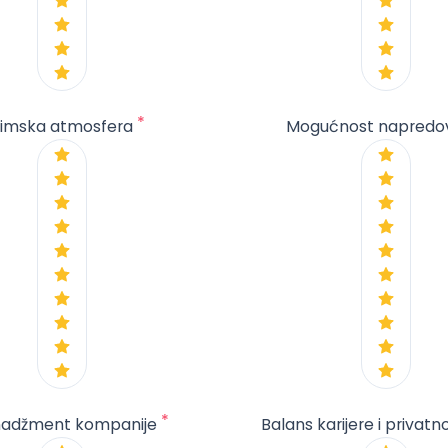
*
imska atmosfera
Mogućnost napredo
*
adžment kompanije
Balans karijere i privatn