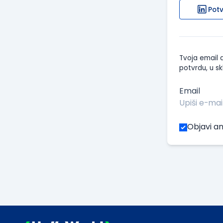
Potv
Tvoja email a
potvrdu, u sk
Email
Objavi an