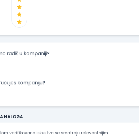
tno radiš u kompaniji?
oručuješ kompaniju?
JA NALOGA
ilom verifikovana iskustva se smatraju relevantnijim.