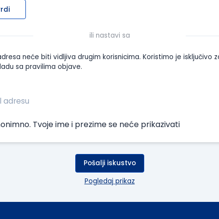
rdi
ili nastavi sa
dresa neće biti vidljiva drugim korisnicima. Koristimo je isključivo z
ladu sa pravilima objave.
onimno. Tvoje ime i prezime se neće prikazivati
Pošalji iskustvo
Pogledaj prikaz