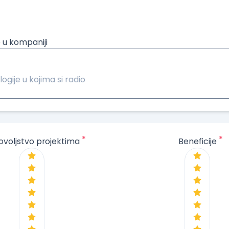
 u kompaniji
logije u kojima si radio
*
*
ovoljstvo projektima
Beneficije