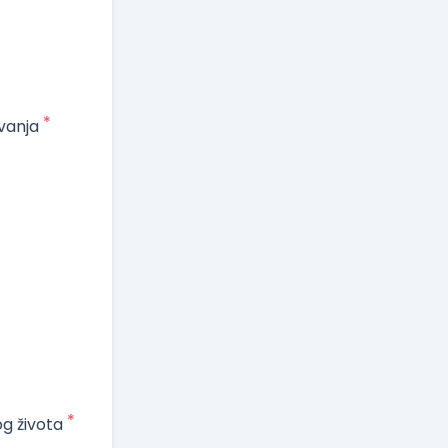
*
vanja
*
og života