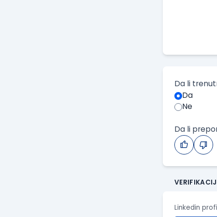
Da li trenu
Da
Ne
Da li prep
VERIFIKACI
Linkedin prof