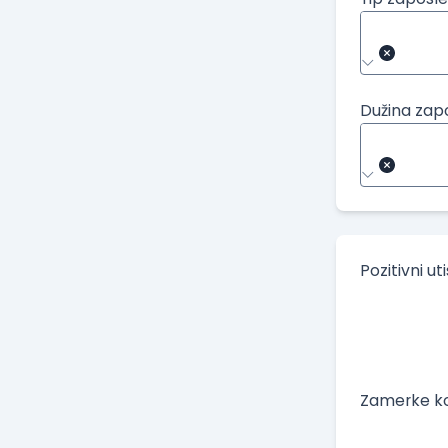
Dužina zap
Pozitivni ut
Zamerke ko