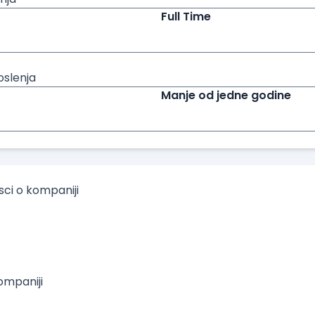
Full Time
oslenja
Manje od jedne godine
isci o kompaniji
mpaniji