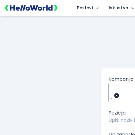
/kompanije/iskustvo/1869?isource=HelloWorld.rs&icampaign=
Poslovi
Iskustva
Kompanija
Pozicija
Tip zaposle