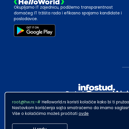
Okupljamo IT zajednicu, podižemo transparentnost
domaćeg IT tržišta rada i efikasno spajamo kandidate i
poslodavce.
root@hw.rs:~#
Helloworld.rs koristi kolačiće kako bi ti pružao
Nastavkom korišćenja sajta smatraćemo da imamo saglasno
Više o kolačićima možeš pročitati
ovde
2024
·
Made with
in Subotica.