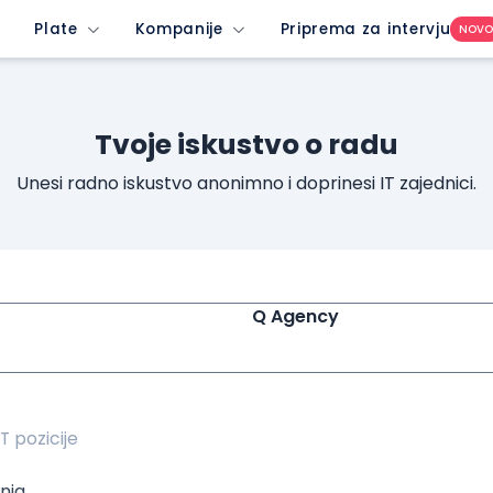
unrated-company&imedium=site&icontent=button
Plate
Kompanije
Priprema za intervju
NOV
Tvoje iskustvo o radu
Unesi radno iskustvo anonimno i doprinesi IT zajednici.
Q Agency
nja