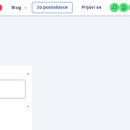
Za poslodavce
Prijavi se
Blog
O
*
*