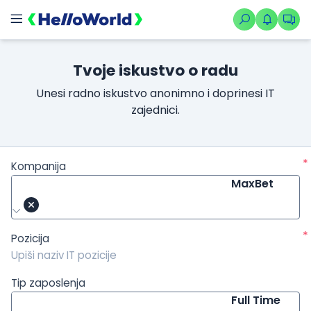
/kompanije/iskustvo/769?isource=HelloWorld.rs&icampaign=ne
Tvoje iskustvo o radu
Unesi radno iskustvo anonimno i doprinesi IT
zajednici.
*
Kompanija
MaxBet
*
Pozicija
Tip zaposlenja
Full Time