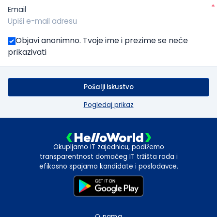
*
Email
Objavi anonimno. Tvoje ime i prezime se neće
prikazivati
Pošalji iskustvo
Pogledaj prikaz
Okupljamo IT zajednicu, podižemo
transparentnost domaćeg IT tržišta rada i
efikasno spajamo kandidate i poslodavce.
O nama