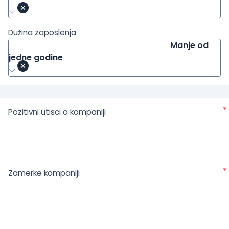
Dužina zaposlenja
Manje od
jedne godine
*
Pozitivni utisci o kompaniji
*
Zamerke kompaniji