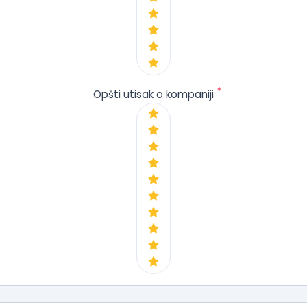
*
Opšti utisak o kompaniji