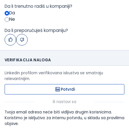
Da li trenutno radiš u kompaniji?
Da
Ne
Da li preporučuješ kompaniju?
VERIFIKACIJA NALOGA
Linkedin profilom verifikovana iskustva se smatraju
relevantnijim.
Potvrdi
ili nastavi sa
Tvoja email adresa neće biti vidljiva drugim korisnicima.
Koristimo je isključivo za internu potvrdu, u skladu sa pravilima
objave.