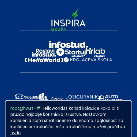
root@hw.rs:~#
Helloworld.rs koristi kolačiće kako bi ti
pružao najbolje korisničko iskustvo. Nastavkom
korišćenja sajta smatraćemo da imamo saglasnost sa
korišćenjem kolačića. Više o kolačićima možeš pročitati
ovde
2024
·
Made with
in Subotica.