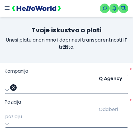
Tvoje iskustvo o plati
Unesi platu anonimno i doprinesi transparentnosti IT
tržišta.
*
Kompanija
Q Agency
*
Pozicija
Odaberi
poziciju