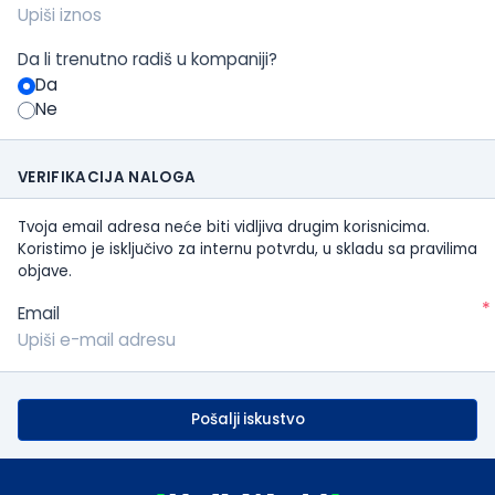
Da li trenutno radiš u kompaniji?
Da
Ne
VERIFIKACIJA NALOGA
Tvoja email adresa neće biti vidljiva drugim korisnicima.
Koristimo je isključivo za internu potvrdu, u skladu sa pravilima
objave.
*
Email
Pošalji iskustvo