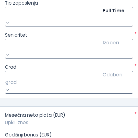
Tip zaposlenja
Full Time
*
Senioritet
Izaberi
*
Grad
Odaberi
grad
*
Mesečna neto plata (EUR)
Godišnji bonus (EUR)