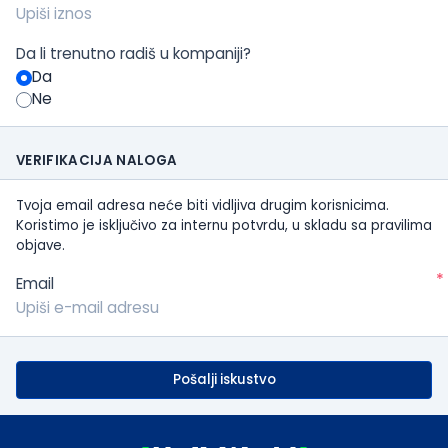
Da li trenutno radiš u kompaniji?
Da
Ne
VERIFIKACIJA NALOGA
Tvoja email adresa neće biti vidljiva drugim korisnicima.
Koristimo je isključivo za internu potvrdu, u skladu sa pravilima
objave.
*
Email
Pošalji iskustvo