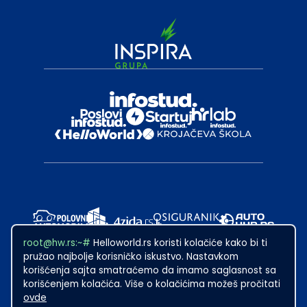
root@hw.rs:~#
Helloworld.rs koristi kolačiće kako bi ti
pružao najbolje korisničko iskustvo. Nastavkom
korišćenja sajta smatraćemo da imamo saglasnost sa
korišćenjem kolačića. Više o kolačićima možeš pročitati
ovde
2024
·
Made with
in Subotica.