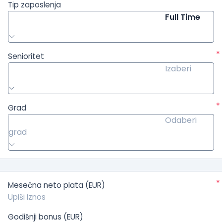
Tip zaposlenja
Full Time
*
Senioritet
Izaberi
*
Grad
Odaberi
grad
*
Mesečna neto plata (EUR)
Godišnji bonus (EUR)