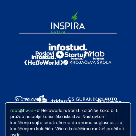
root@hw.rs:~#
Helloworld.rs koristi kolačiće kako bi ti
pružao najbolje korisničko iskustvo. Nastavkom
korišćenja sajta smatraćemo da imamo saglasnost sa
korišćenjem kolačića. Više o kolačićima možeš pročitati
ovde
2024
·
Made with
in Subotica.