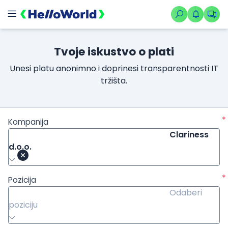
Tvoje iskustvo o plati
Unesi platu anonimno i doprinesi transparentnosti IT
tržišta.
*
Kompanija
Clariness
d.o.o.
*
Pozicija
Odaberi
poziciju