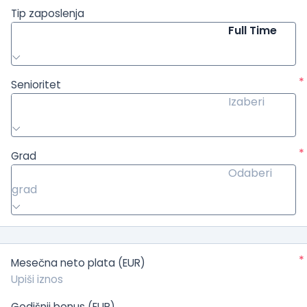
Tip zaposlenja
Full Time
*
Senioritet
Izaberi
*
Grad
Odaberi
grad
*
Mesečna neto plata (EUR)
Godišnji bonus (EUR)