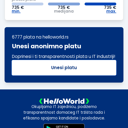
735
€
735
€
735
€
min.
medijana
max.
6777 plata
na helloworld.rs
Unesi anonimno platu
Doprinesi i ti transparentnosti plata u IT industriji!
Unesi platu
Okupljamo IT zajednicu, podižemo
transparentnost domaćeg IT tržišta rada i
efikasno spajamo kandidate i poslodavce.