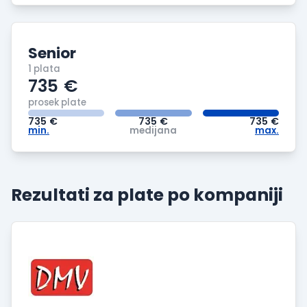
Senior
1 plata
735
€
prosek plate
735
€
735
€
735
€
min.
medijana
max.
Rezultati za plate po
kompaniji