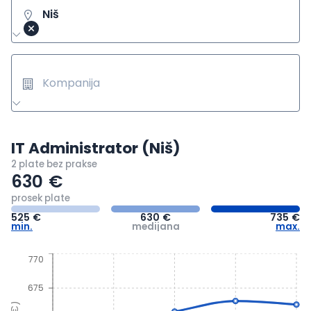
Niš
Kompanija
IT Administrator (Niš)
2 plate
bez prakse
630
€
prosek plate
525
€
630
€
735
€
min.
medijana
max.
770
675