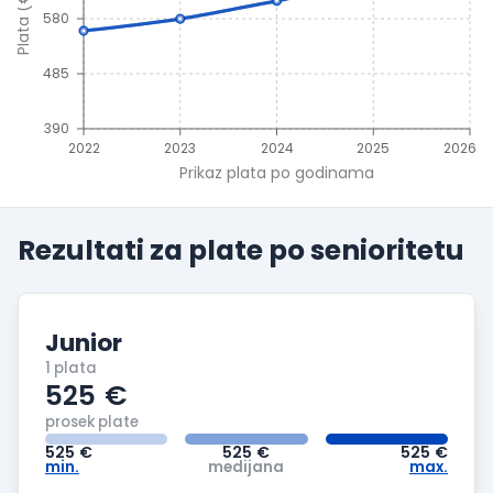
Plata (€)
580
485
390
2022
2023
2024
2025
2026
Prikaz plata po godinama
Rezultati za plate po
senioritetu
Junior
1 plata
525
€
prosek plate
525
€
525
€
525
€
min.
medijana
max.