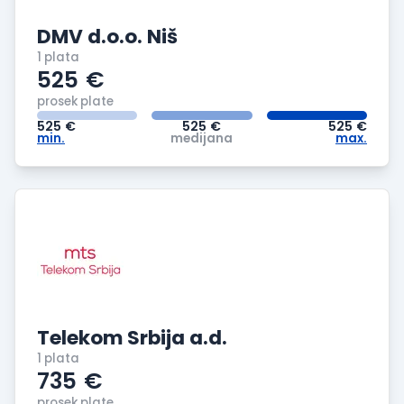
DMV d.o.o. Niš
1 plata
525
€
prosek plate
525
€
525
€
525
€
min.
medijana
max.
Telekom Srbija a.d.
1 plata
735
€
prosek plate