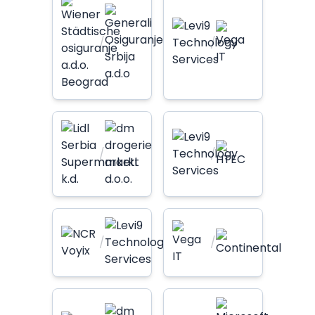
/
/
/
/
/
/