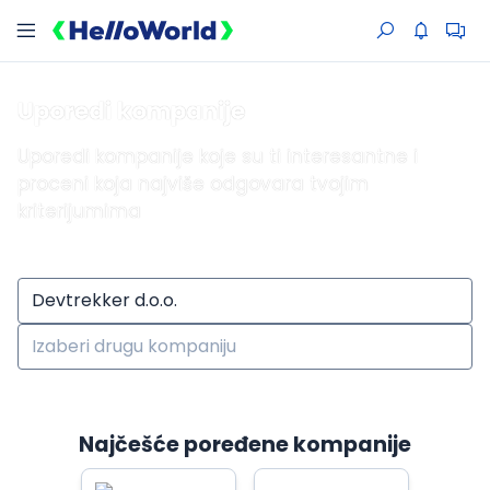
Uporedi kompanije
Uporedi kompanije koje su ti interesantne i
proceni koja najviše odgovara tvojim
kriterijumima
Najčešće poređene kompanije