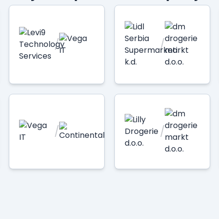
/
/
/
/