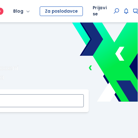
Prijavi
Blog
Za poslodavce
O
se
roceni
ma