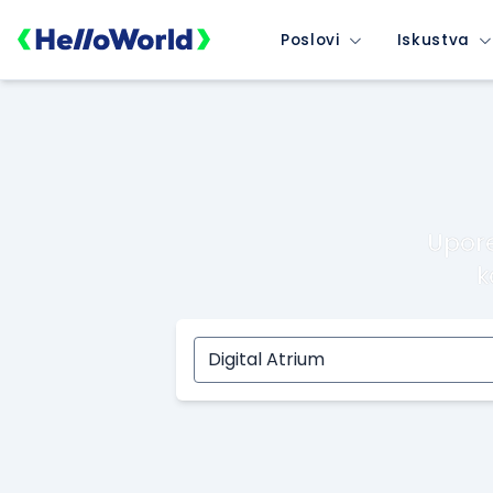
Poslovi
Iskustva
Upore
k