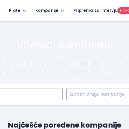
Plate
Kompanije
Priprema za intervju
NOV
Uporedi kompanije
di kompanije koje su ti interesantne i p
oja najviše odgovara tvojim kriterijumi
Najčešće poređene kompanije