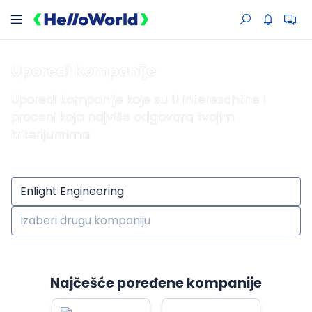
Uporedi kompanije
Uporedi kompanije koje su ti interesantne i
proceni koja najviše odgovara tvojim
kriterijumima
Najčešće poređene kompanije