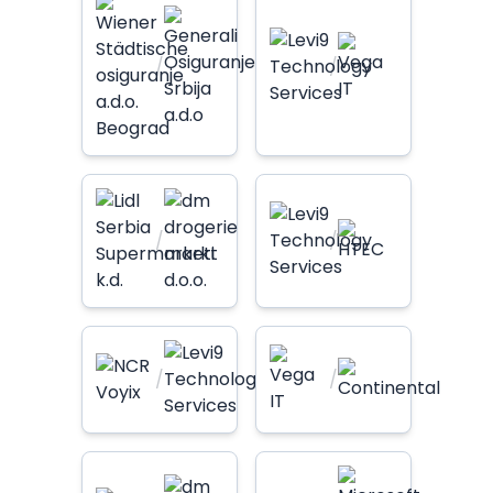
/
/
/
/
/
/