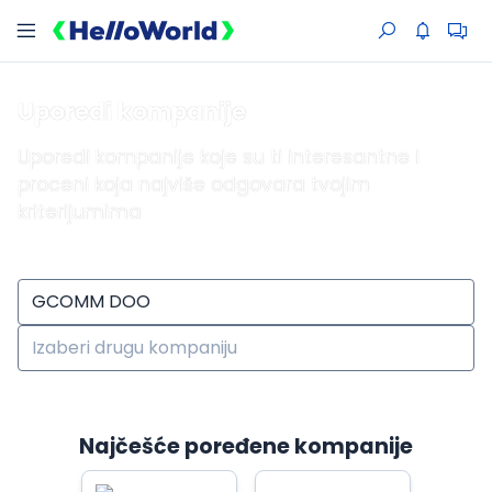
Uporedi kompanije
Uporedi kompanije koje su ti interesantne i
proceni koja najviše odgovara tvojim
kriterijumima
Najčešće poređene kompanije