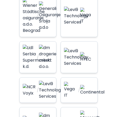
/
/
/
/
/
/