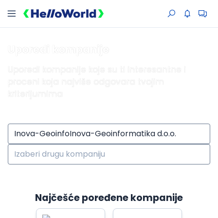
Uporedi kompanije
Uporedi kompanije koje su ti interesantne i
proceni koja najviše odgovara tvojim
kriterijumima
Najčešće poređene kompanije