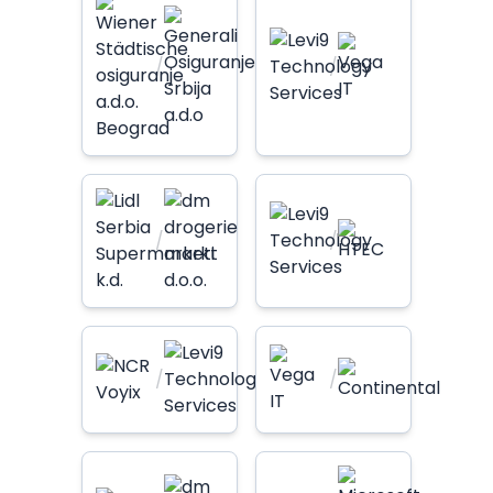
/
/
/
/
/
/