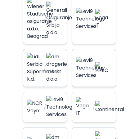
/
/
/
/
/
/