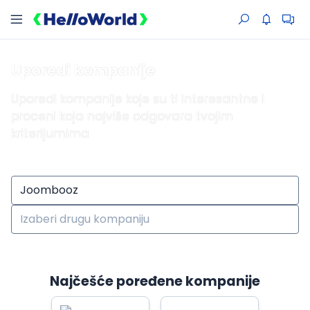
Uporedi kompanije
Uporedi kompanije koje su ti interesantne i
proceni koja najviše odgovara tvojim
kriterijumima
Najčešće poređene kompanije