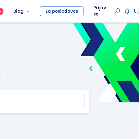
Prijavi
Blog
Za poslodavce
O
se
roceni
ma