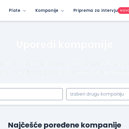
Plate
Kompanije
Priprema za intervju
NOV
Uporedi kompanije
di kompanije koje su ti interesantne i p
oja najviše odgovara tvojim kriterijumi
Najčešće poređene kompanije