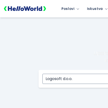
Poslovi
Iskustva
Upore
k