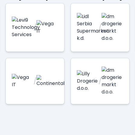
/
/
/
/