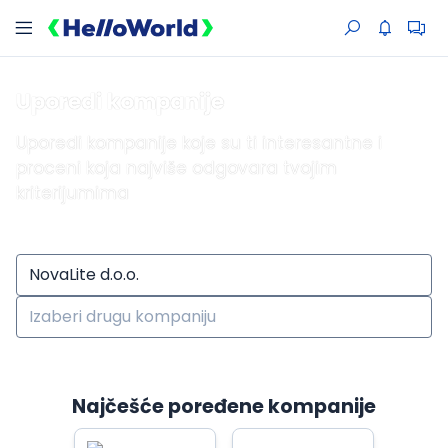
Uporedi kompanije
Uporedi kompanije koje su ti interesantne i
proceni koja najviše odgovara tvojim
kriterijumima
Najčešće poređene kompanije