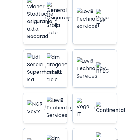
/
/
/
/
/
/