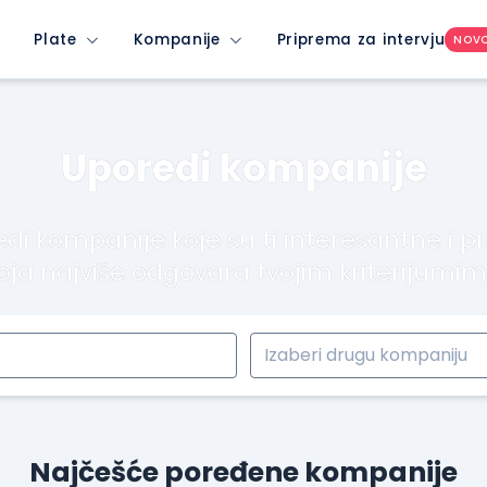
Plate
Kompanije
Priprema za intervju
NOV
Uporedi kompanije
di kompanije koje su ti interesantne i p
oja najviše odgovara tvojim kriterijumi
Najčešće poređene kompanije