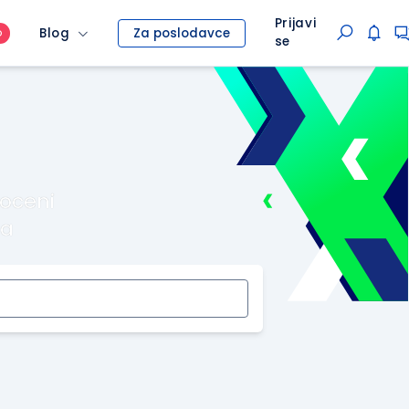
Prijavi
Blog
Za poslodavce
O
se
roceni
ma