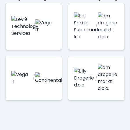
/
/
/
/