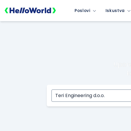
Poslovi
Iskustva
Upore
k