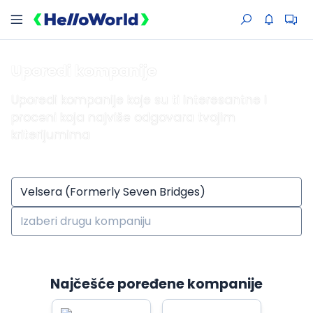
Uporedi kompanije
Uporedi kompanije koje su ti interesantne i
proceni koja najviše odgovara tvojim
kriterijumima
Najčešće poređene kompanije