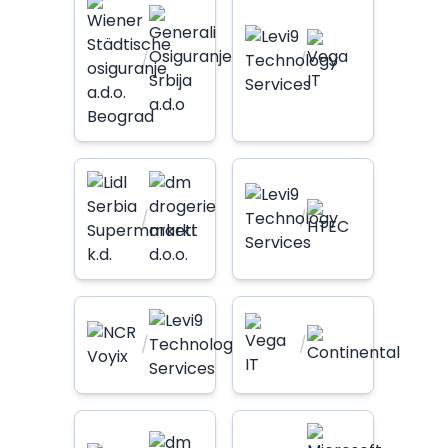
/
/
/
/
/
/