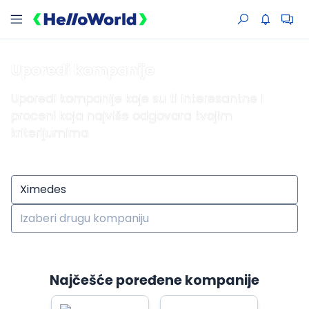
Uporedi kompanije
Uporedi kompanije koje su ti interesantne i
proceni koja najviše odgovara tvojim
kriterijumima
Najčešće poređene kompanije