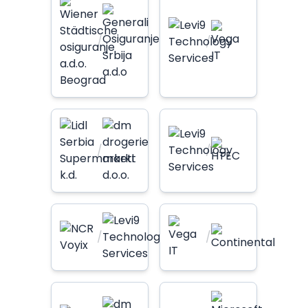
/
/
/
/
/
/