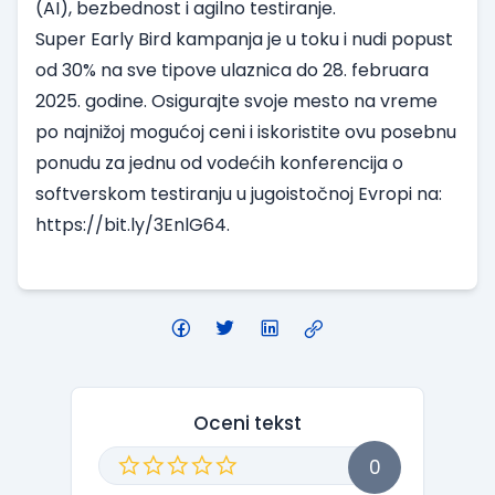
(AI), bezbednost i agilno testiranje.
Super Early Bird kampanja je u toku i nudi popust
od 30% na sve tipove ulaznica do 28. februara
2025. godine. Osigurajte svoje mesto na vreme
po najnižoj mogućoj ceni i iskoristite ovu posebnu
ponudu za jednu od vodećih konferencija o
softverskom testiranju u jugoistočnoj Evropi na:
https://bit.ly/3EnlG64
.
Oceni tekst
0