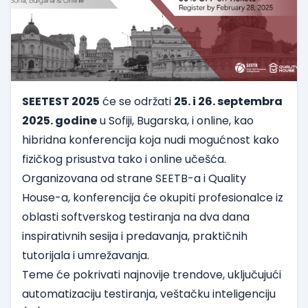
SEETEST 2025
će se održati
25. i 26. septembra
2025. godine
u Sofiji, Bugarska, i online, kao
hibridna konferencija koja nudi mogućnost kako
fizičkog prisustva tako i online učešća.
Organizovana od strane SEETB-a i Quality
House-a, konferencija će okupiti profesionalce iz
oblasti softverskog testiranja na dva dana
inspirativnih sesija i predavanja, praktičnih
tutorijala i umrežavanja.
Teme će pokrivati najnovije trendove, uključujući
automatizaciju testiranja, veštačku inteligenciju