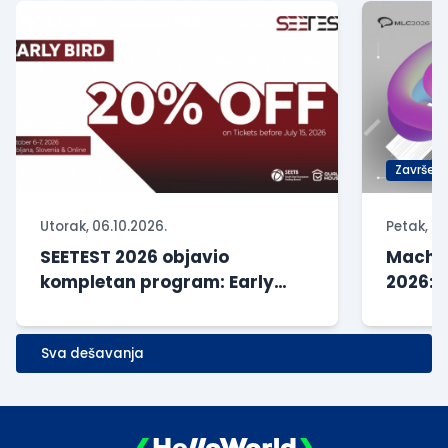
Završen
Utorak, 06.10.2026.
Petak, 29
SEETEST 2026 objavio
Machin
kompletan program: Early
2026: 
Bird prijave produžene do 31.
veštačk
jula
Sva dešavanja