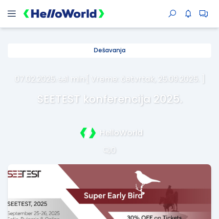
Dešavanja
07.02.2025.
·
1 min
·
[ Vreme: četvrtak, 25.09.2025. ]
SEETEST konferencija 2025.
HelloWorld
0