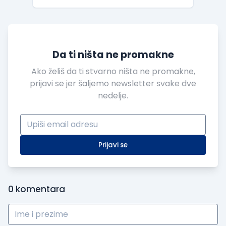
Da ti ništa ne promakne
Ako želiš da ti stvarno ništa ne promakne,
prijavi se jer šaljemo newsletter svake dve
nedelje.
Prijavi se
0
komentara