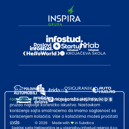
root@hw.rs
:~#
Helloworld.rs koristi kolačiće kako bi ti
pružao najbolje korisničko iskustvo. Nastavkom
korišćenja sajta smatraćemo da imamo saglasnost sa
korišćenjem kolačića. Više o kolačićima možeš pročitati
ovde
.
2026
·
Made with
in Subotica.
Sadržaj sajta Helloworld.rs je u vlasništvu Infostud rešenja d.o.o.