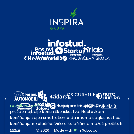
root@hw.rs
:~#
Helloworld.rs koristi kolačiće kako bi ti
pružao najbolje korisničko iskustvo. Nastavkom
korišćenja sajta smatraćemo da imamo saglasnost sa
korišćenjem kolačića. Više o kolačićima možeš pročitati
ovde
.
2026
·
Made with
in Subotica.