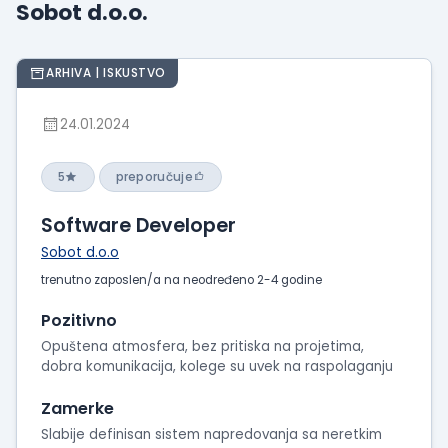
Sobot d.o.o.
Prikaži
iskustva
o
ARHIVA | ISKUSTVO
radu
Prikaži
24.01.2024
utiske
sa
5
preporučuje
intervjua
Software Developer
Sobot d.o.o
trenutno zaposlen/a na neodređeno 2-4 godine
Pozitivno
Opuštena atmosfera, bez pritiska na projetima,
dobra komunikacija, kolege su uvek na raspolaganju
Zamerke
Slabije definisan sistem napredovanja sa neretkim