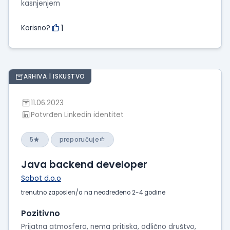
kasnjenjem
1
Korisno?
ARHIVA | ISKUSTVO
11.06.2023
Potvrđen Linkedin identitet
5
preporučuje
Java backend developer
Sobot d.o.o
trenutno zaposlen/a na neodređeno 2-4 godine
Pozitivno
Prijatna atmosfera, nema pritiska, odlično društvo,