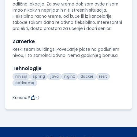
odlična lokacija. Za sve vreme dok sam ovde nisam
imao nikakvih neprijatnih niti stresnih situacija.
Fleksibilno radno vreme, od kuće ili iz kancelarije,
takođe tokom dana relativno fleksibilno. Interesantni
projekti, dosta prostora za učenje i dobri seniori.
Zamerke
Retki team buildings. Povećanje plate na godišnjem
nivou, i to samoincijativno. Nema godišnjeg bonusa.
Tehnologije
mysql
spring
java
nginx
docker
rest
activemq
0
Korisno?