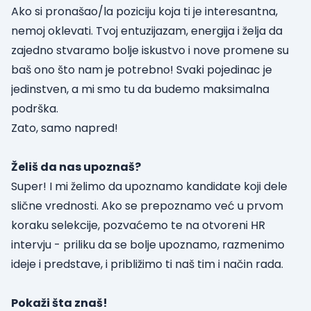
Ako si pronašao/la poziciju koja ti je interesantna,
nemoj oklevati. Tvoj entuzijazam, energija i želja da
zajedno stvaramo bolje iskustvo i nove promene su
baš ono što nam je potrebno! Svaki pojedinac je
jedinstven, a mi smo tu da budemo maksimalna
podrška.
Zato, samo napred!
Želiš da nas upoznaš?
Super! I mi želimo da upoznamo kandidate koji dele
slične vrednosti. Ako se prepoznamo već u prvom
koraku selekcije, pozvaćemo te na otvoreni HR
intervju - priliku da se bolje upoznamo, razmenimo
ideje i predstave, i približimo ti naš tim i način rada.
Pokaži šta znaš!