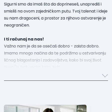
Sigurni smo da imaš šta da doprineseš, unaprediš i
smisliš na ovom zajedničkom putu. Tvoj talenat i ideje
su nam dragoceni, a prostor za njihovo ostvarenje je
neograničen.
I ti računaj na nas!
Važno nam je da se osećaš dobro - zaista dobro.
Imamo mnogo načina da te podržimo u ostvarivanju
ličnog blagostanja i zadovoljstva, kako bi svoj život
živeo/la baš onako kako želiš.