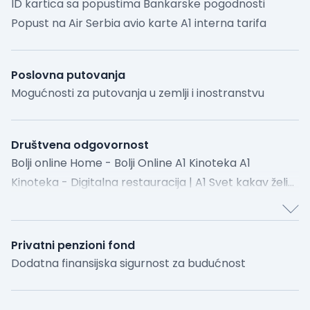
ID kartica sa popustima Bankarske pogodnosti
Popust na Air Serbia avio karte A1 interna tarifa
Poslovna putovanja
Mogućnosti za putovanja u zemlji i inostranstvu
Društvena odgovornost
Bolji online Home - Bolji Online A1 Kinoteka A1
Kinoteka - Digitalna restauracija | A1 Svet kakav želiš
Naslovna - A1 | Svet kakav želiš
Privatni penzioni fond
Dodatna finansijska sigurnost za budućnost