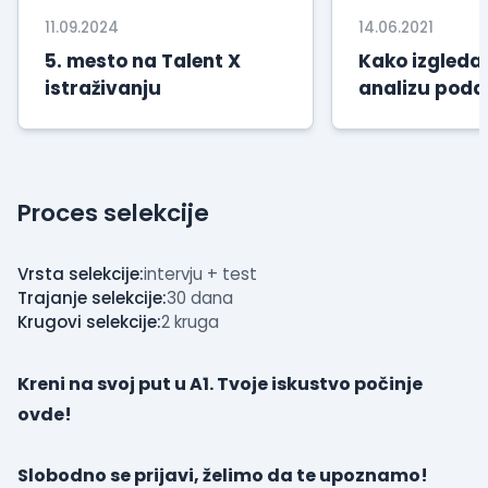
11.09.2024
14.06.2021
5. mesto na Talent X
Kako izgleda
istraživanju
analizu poda
kompaniji A1
Proces selekcije
Vrsta selekcije:
intervju + test
Trajanje selekcije:
30 dana
Krugovi selekcije:
2 kruga
Kreni na svoj put u A1. Tvoje iskustvo počinje
ovde!
Slobodno se prijavi, želimo da te upoznamo!