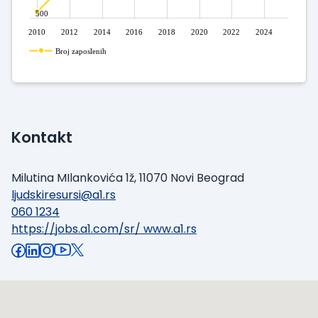
500
2010
2012
2014
2016
2018
2020
2022
2024
Broj zaposlenih
Kontakt
Milutina MIlankovića 1ž, 11070 Novi Beograd
ljudskiresursi@a1.rs
060 1234
https://jobs.a1.com/sr/ www.a1.rs