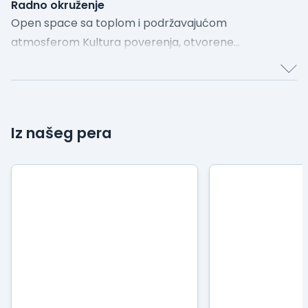
Radno okruženje
Open space sa toplom i podržavajućom
atmosferom Kultura poverenja, otvorene
komunikacije i međusobnog poštovanja
Iz našeg pera