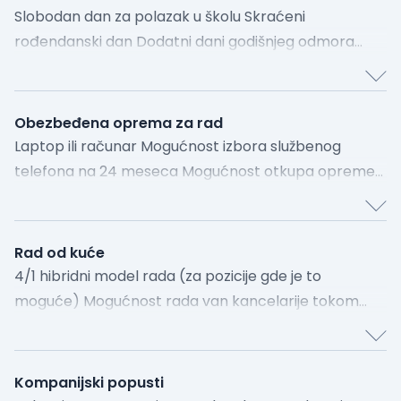
Slobodan dan za polazak u školu Skraćeni
Pridruži nam se. Jer od tebe počinje.
rođendanski dan Dodatni dani godišnjeg odmora
Neplaćeno odsustvo nakon 5+ godina Dani za negu
člana porodice
Obezbeđena oprema za rad
Laptop ili računar Mogućnost izbora službenog
telefona na 24 meseca Mogućnost otkupa opreme
za rad
Rad od kuće
4/1 hibridni model rada (za pozicije gde je to
moguće) Mogućnost rada van kancelarije tokom
prve dve nedelje detetovog boravka u vrtiću
Kompanijski popusti