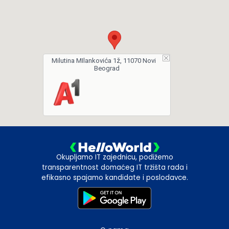
Milutina MIlankovića 1ž, 11070 Novi
Beograd
Okupljamo IT zajednicu, podižemo
transparentnost domaćeg IT tržišta rada i
efikasno spajamo kandidate i poslodavce.