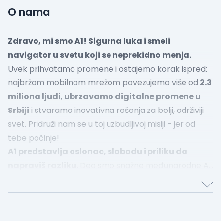
O nama
Zdravo, mi smo A1! Sigurna luka i smeli
navigator u svetu koji se neprekidno menja.
Uvek prihvatamo promene i ostajemo korak ispred:
najbržom mobilnom mrežom povezujemo više od
2.3
miliona ljudi
,
ubrzavamo digitalne promene u
Srbiji
i stvaramo inovativna rešenja za bolji, održiviji
svet. Pridruži nam se u toj uzbudljivoj misiji - jer od
tebe počinje!
A1 predstavlja oslonac, slobodu i priliku da
napraviš razliku.
Deo smo snažne međunarodne A1
Telekom Austria Grupe i globalne mreže America
Movil. Verujemo u autentičnost i snagu svakog
pojedinca.
Ovde nisi samo broj u sistemu, već
neko čiji glas se čuje, čiji rast podržavamo i čije