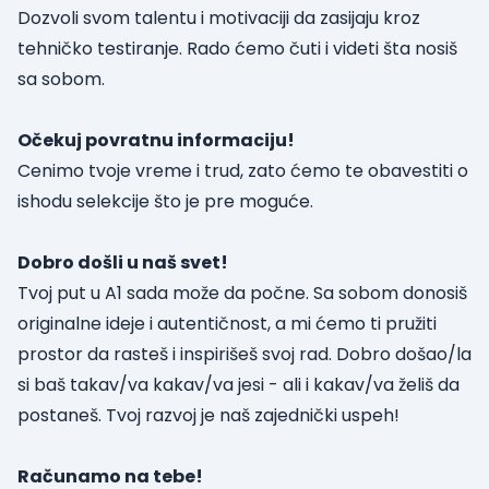
Dozvoli svom talentu i motivaciji da zasijaju kroz
tehničko testiranje. Rado ćemo čuti i videti šta nosiš
sa sobom.
Očekuj povratnu informaciju!
Cenimo tvoje vreme i trud, zato ćemo te obavestiti o
ishodu selekcije što je pre moguće.
Dobro došli u naš svet!
Tvoj put u A1 sada može da počne. Sa sobom donosiš
originalne ideje i autentičnost, a mi ćemo ti pružiti
prostor da rasteš i inspirišeš svoj rad. Dobro došao/la
si baš takav/va kakav/va jesi - ali i kakav/va želiš da
postaneš. Tvoj razvoj je naš zajednički uspeh!
Računamo na tebe!