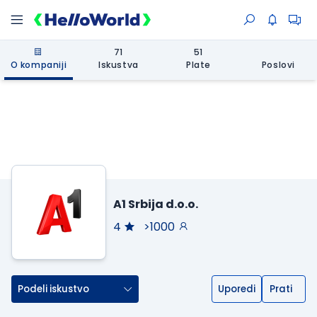
71
51
O kompaniji
Iskustva
Plate
Poslovi
A1 Srbija d.o.o.
4
>1000
Podeli iskustvo
Uporedi
Prati