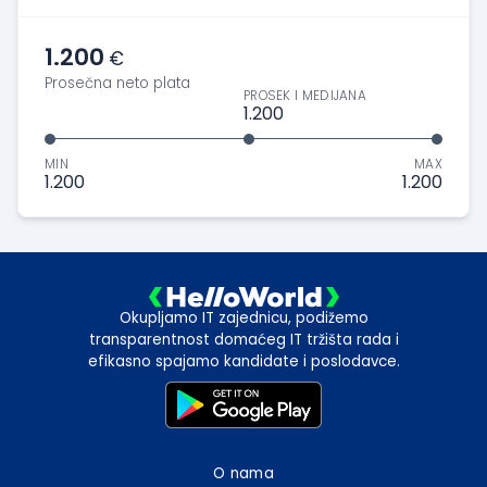
1.200
€
Prosečna neto plata
PROSEK I MEDIJANA
1.200
MIN
MAX
1.200
1.200
Okupljamo IT zajednicu, podižemo
transparentnost domaćeg IT tržišta rada i
efikasno spajamo kandidate i poslodavce.
O nama