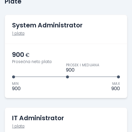
Plate
System Administrator
1 plata
900
€
Prosečna neto plata
PROSEK I MEDIJANA
900
MIN
MAX
900
900
IT Administrator
1 plata