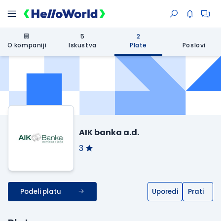
5
2
O kompaniji
Iskustva
Plate
Poslovi
AIK banka a.d.
3
Podeli platu
Uporedi
Prati