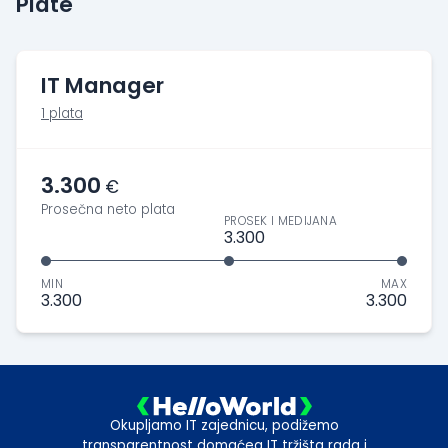
Plate
IT Manager
1 plata
3.300
€
Prosečna neto plata
PROSEK I MEDIJANA
3.300
MIN
MAX
3.300
3.300
Okupljamo IT zajednicu, podižemo
transparentnost domaćeg IT tržišta rada i