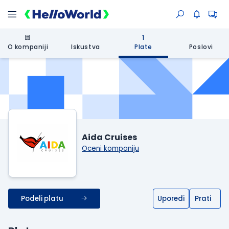
1
O kompaniji
Iskustva
Plate
Poslovi
Aida Cruises
Oceni kompaniju
Podeli platu
Uporedi
Prati