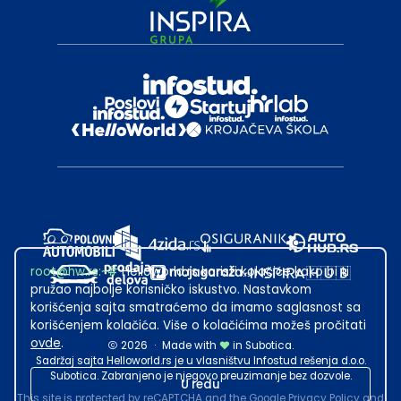
root@hw.rs
:~#
Helloworld.rs koristi kolačiće kako bi ti
pružao najbolje korisničko iskustvo. Nastavkom
korišćenja sajta smatraćemo da imamo saglasnost sa
korišćenjem kolačića. Više o kolačićima možeš pročitati
ovde
.
2026
·
Made with
in Subotica.
Sadržaj sajta Helloworld.rs je u vlasništvu Infostud rešenja d.o.o.
Subotica. Zabranjeno je njegovo preuzimanje bez dozvole.
U redu
This site is protected by reCAPTCHA and the Google
Privacy Policy
and