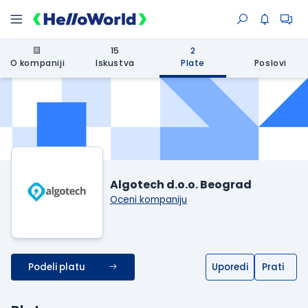
15
2
O kompaniji
Iskustva
Plate
Poslovi
Algotech d.o.o. Beograd
Oceni kompaniju
Podeli platu
Uporedi
Prati