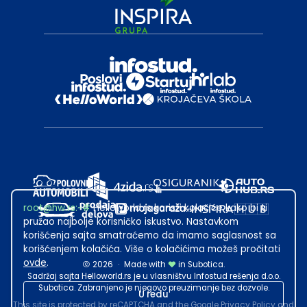
root@hw.rs
:~#
Helloworld.rs koristi kolačiće kako bi ti
pružao najbolje korisničko iskustvo. Nastavkom
korišćenja sajta smatraćemo da imamo saglasnost sa
korišćenjem kolačića. Više o kolačićima možeš pročitati
ovde
.
2026
·
Made with
in Subotica.
Sadržaj sajta Helloworld.rs je u vlasništvu Infostud rešenja d.o.o.
Subotica. Zabranjeno je njegovo preuzimanje bez dozvole.
U redu
This site is protected by reCAPTCHA and the Google
Privacy Policy
and