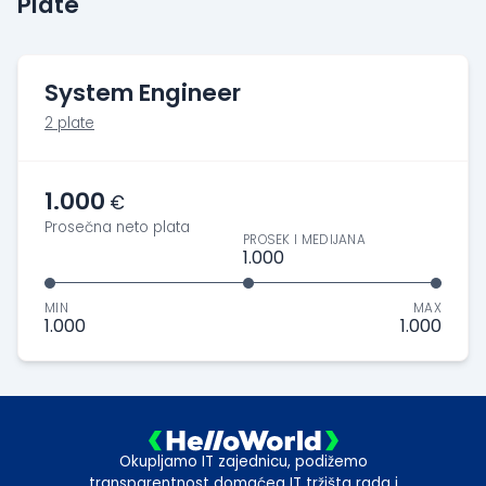
Plate
System Engineer
2 plate
1.000
€
Prosečna neto plata
PROSEK I MEDIJANA
1.000
MIN
MAX
1.000
1.000
Okupljamo IT zajednicu, podižemo
transparentnost domaćeg IT tržišta rada i