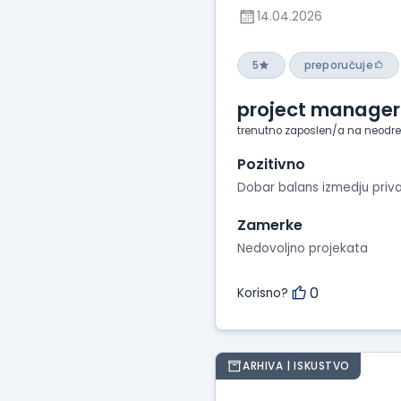
14.04.2026
5
preporučuje
project manager
trenutno zaposlen/a na neodr
Pozitivno
Dobar balans izmedju priv
Zamerke
Nedovoljno projekata
0
Korisno?
ARHIVA | ISKUSTVO