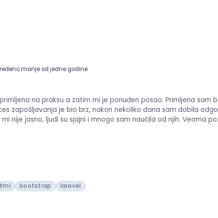
ređeno manje od jedne godine
primljena na praksu a zatim mi je ponuđen posao. Primljena sam b
ces zapošljavanja je bio brz, nakon nekoliko dana sam dobila odg
i nije jasno, ljudi su sjajni i mnogo sam naučila od njih. Veoma p
tml
bootstrap
laravel