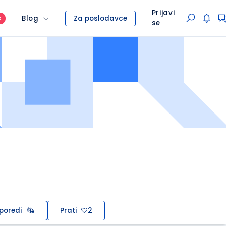
Prijavi
Blog
Za poslodavce
O
se
poredi
Prati
2