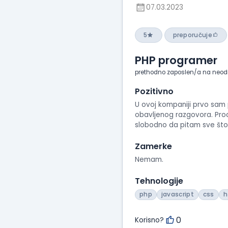
07.03.2023
5
preporučuje
PHP programer
prethodno zaposlen/a na neod
Pozitivno
U ovoj kompaniji prvo sam 
obavljenog razgovora. Pro
slobodno da pitam sve što m
Zamerke
Nemam.
Tehnologije
php
javascript
css
h
0
Korisno?