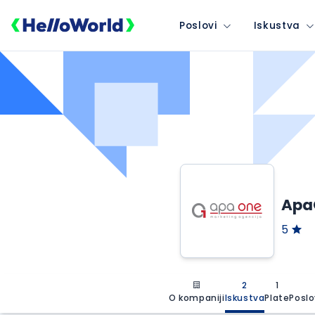
Poslovi
Iskustva
ApaO
5
2
1
O kompaniji
Iskustva
Plate
Poslo