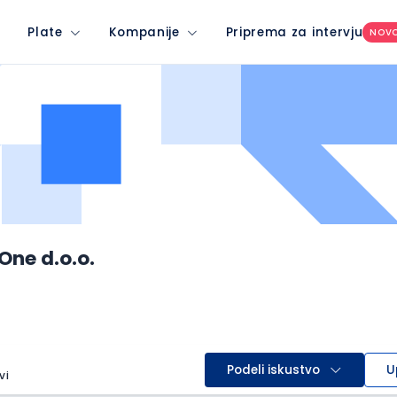
Plate
Kompanije
Priprema za intervju
NOV
ne d.o.o.
Podeli iskustvo
U
vi