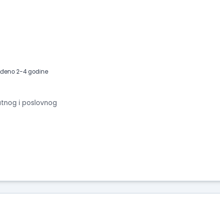
iskustva
o
radu
Prikaži
utiske
sa
eđeno 2-4 godine
intervjua
atnog i poslovnog