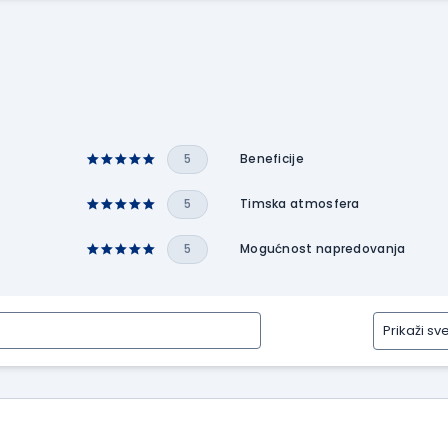
5
Beneficije
5
Timska atmosfera
5
Mogućnost napredovanja
Prikaži sv
Prikaži
sve
tipove
recenzija
Prikaži