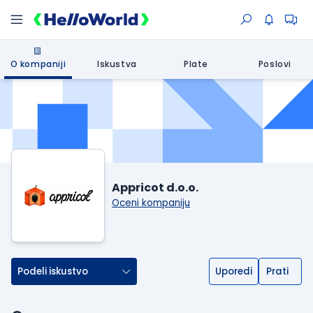
O kompaniji
Iskustva
Plate
Poslovi
Appricot d.o.o.
Oceni kompaniju
Podeli iskustvo
Uporedi
Prati