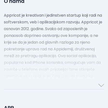
O nama
Appricot je kreativan i jedinstven startup koji radi na
softverskom, veb i aplikacijskom razvoju. Appricot je
osnovan 2012. godine. Svako od zaposlenih je
ponaosob doprineo osnivanju ove kompanije, a ne
krije se da je jedan od glavnih razloga za njeno
pokretanje upravo rad na Appidemiji, društvenoj
mreži za pretragu aplikacija. Ova social aplikacija,
popularna kod iPhone korisnika, omogućuje vam da
zavirite u telefone svojih prijatelja i time otkrijete
zanimljive igre i aplikacije. Ona u ovom trenutku
predstavlja glavni fokus ove kompanije, no, kako
kažu, ne ustručavaju se od pokretanja drugih
zanimljivih projekata poput Ikonice i Loopa.
APR