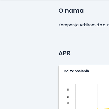
O nama
Kompanija Arhikom d.o.o. 
APR
Broj zaposlenih
30
20
10