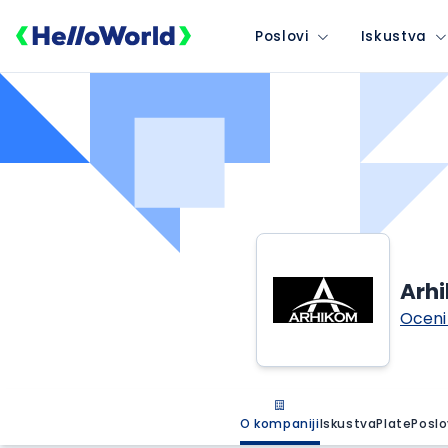
Poslovi
Iskustva
Arhi
Oceni
O kompaniji
Iskustva
Plate
Poslo