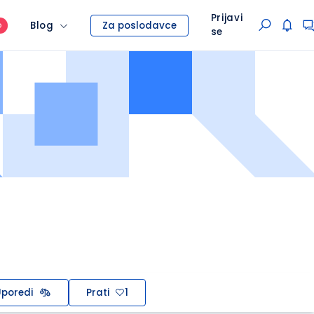
Prijavi
Blog
Za poslodavce
O
se
poredi
Prati
1