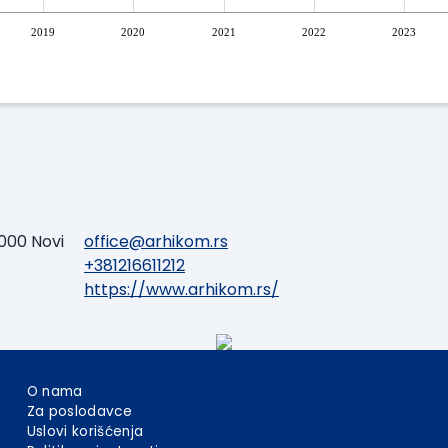
2019
2020
2021
2022
2023
000 Novi
office@arhikom.rs
+381216611212
https://www.arhikom.rs/
O nama
Za poslodavce
Uslovi korišćenja