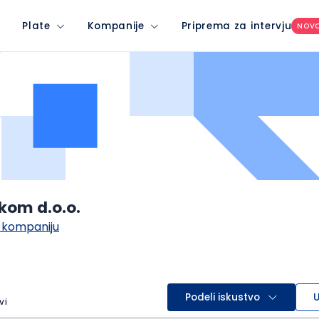
Plate
Kompanije
Priprema za intervju
NOV
kom d.o.o.
 kompaniju
Podeli iskustvo
U
vi