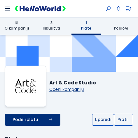
3
1
O kompaniji
Iskustva
Plate
Poslovi
Art & Code Studio
Oceni kompaniju
Podeli platu
Uporedi
Prati