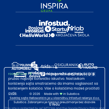
root@hw.rs
:~#
Helloworld.rs koristi kolačiće kako bi ti
pružao najbolje korisničko iskustvo. Nastavkom
korišćenja sajta smatraćemo da imamo saglasnost sa
korišćenjem kolačića. Više o kolačićima možeš pročitati
ovde
.
2026
·
Made with
in Subotica.
Sadržaj sajta Helloworld.rs je u vlasništvu Infostud rešenja d.o.o.
Subotica. Zabranjeno je njegovo preuzimanje bez dozvole.
U redu
This site is protected by reCAPTCHA and the Google
Privacy Policy
and