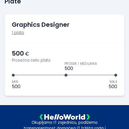
Plate
Graphics Designer
1 plata
500
€
Prosečna neto plata
PROSEK I MEDIJANA
500
MIN
MAX
500
500
Okupljamo IT zajednicu, podižemo
transparentnost domaćeg IT tržišta rada i