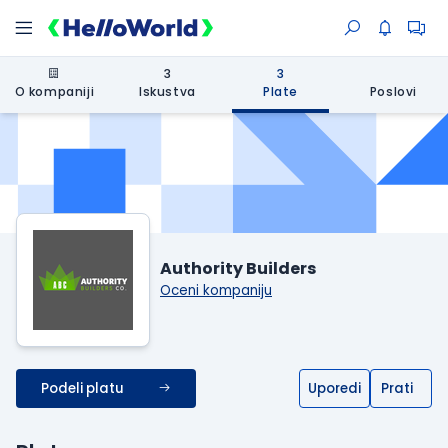
3
3
O kompaniji
Iskustva
Plate
Poslovi
Authority Builders
Oceni kompaniju
Podeli platu
Uporedi
Prati