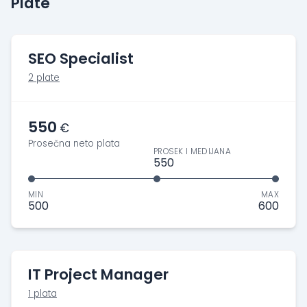
Plate
SEO Specialist
2 plate
550
€
Prosečna neto plata
PROSEK I MEDIJANA
550
MIN
MAX
500
600
IT Project Manager
1 plata