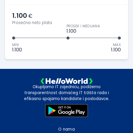
1.100
€
Prosečna neto plata
PROSEK I MEDIJANA
1.100
MIN
MAX
1.100
1.100
Okupljamo IT zajednicu, podižemo
transparentnost domaćeg IT tržišta rada i
efikasno spajamo kandidate i poslodavce.
O nama