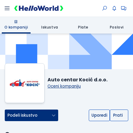
O kompaniji
Iskustva
Plate
Poslovi
Auto centar Kocić d.o.o.
Oceni kompaniju
Podeli iskustvo
Uporedi
Prati