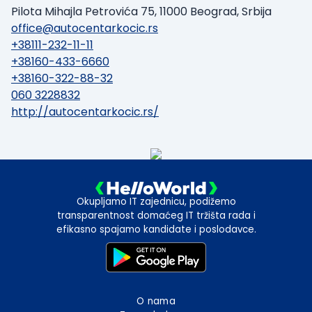
Pilota Mihajla Petrovića 75, 11000 Beograd, Srbija
office@autocentarkocic.rs
+38111-232-11-11
+38160-433-6660
+38160-322-88-32
060 3228832
http://autocentarkocic.rs/
Okupljamo IT zajednicu, podižemo
transparentnost domaćeg IT tržišta rada i
efikasno spajamo kandidate i poslodavce.
O nama