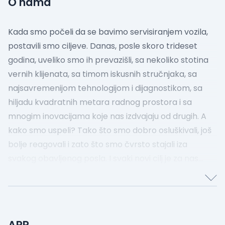
O nama
Kada smo počeli da se bavimo servisiranjem vozila,
postavili smo ciljeve. Danas, posle skoro trideset
godina, uveliko smo ih prevazišli, sa nekoliko stotina
vernih klijenata, sa timom iskusnih stručnjaka, sa
najsavremenijom tehnologijom i dijagnostikom, sa
hiljadu kvadratnih metara radnog prostora i sa
mnogim inovacijama koje nas izdvajaju od drugih.
A
kako smo uspeli? Tako što smo dobro osluškivali, još
bolje reagovali i zato što smo čvrsto stajali iza
svakog obavljenog posla.
I svaki novi cilj je za nas
samo još jedan izazov na putu, a mi rado pomeramo
granice i postavljamo još viša očekivanja.
Zato, na
nas uvek možete da se oslonite!
APR