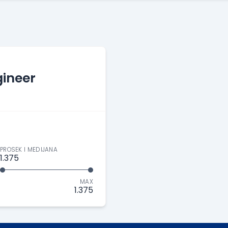
ineer
PROSEK I MEDIJANA
1.375
MAX
1.375