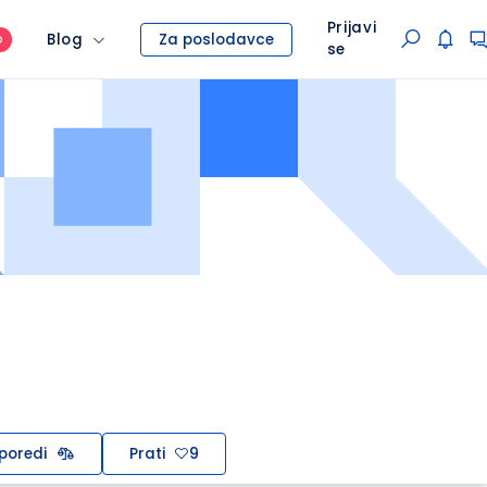
Prijavi
Blog
Za poslodavce
O
se
poredi
Prati
9