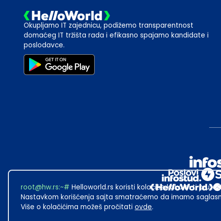
Okupljamo IT zajednicu, podižemo transparentnost
domaćeg IT tržišta rada i efikasno spajamo kandidate i
poslodavce.
root@hw.rs
:~#
Helloworld.rs koristi kolačiće kako bi ti pružao
Nastavkom korišćenja sajta smatraćemo da imamo saglasno
Više o kolačićima možeš pročitati
ovde
.