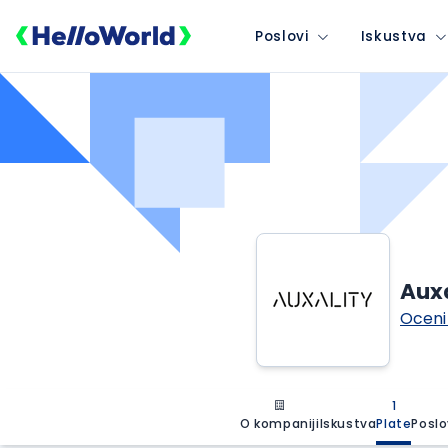
Poslovi
Iskustva
Auxa
Oceni
1
O kompaniji
Iskustva
Plate
Poslo