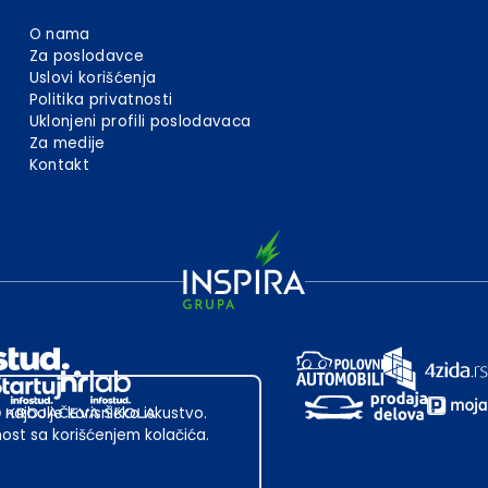
O nama
Za poslodavce
Uslovi korišćenja
Politika privatnosti
Uklonjeni profili poslodavaca
Za medije
Kontakt
 najbolje korisničko iskustvo.
st sa korišćenjem kolačića.