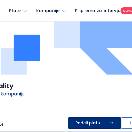
Plate
Kompanije
Priprema za intervju
NOV
lity
 kompaniju
Podeli platu
U
vi