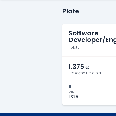
Plate
Software
Developer/Eng
1 plata
1.375
€
Prosečna neto plata
MIN
1.375