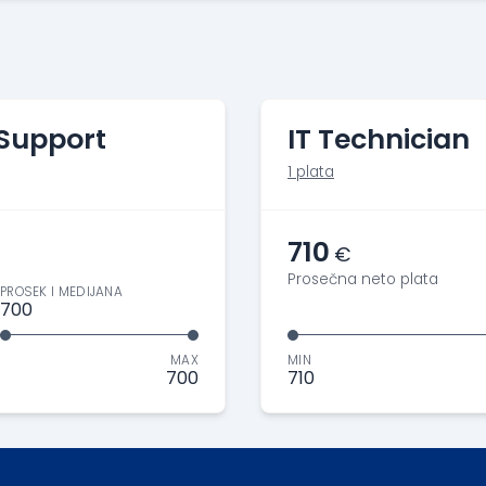
 Support
IT Technician
1 plata
710
€
Prosečna neto plata
PROSEK I MEDIJANA
700
MAX
MIN
700
710