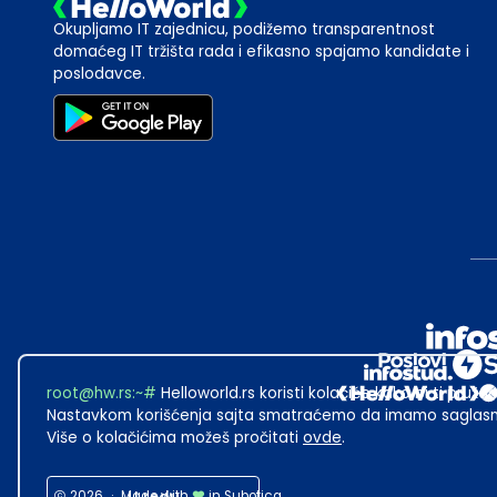
Okupljamo IT zajednicu, podižemo transparentnost
domaćeg IT tržišta rada i efikasno spajamo kandidate i
poslodavce.
root@hw.rs
:~#
Helloworld.rs koristi kolačiće kako bi ti pružao
Nastavkom korišćenja sajta smatraćemo da imamo saglasno
Više o kolačićima možeš pročitati
ovde
.
2026
·
Made with
in Subotica.