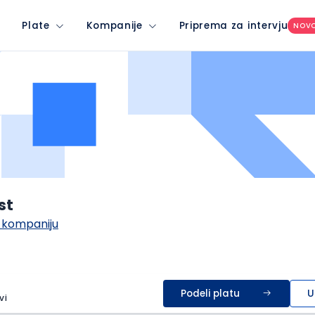
Plate
Kompanije
Priprema za intervju
NOV
st
 kompaniju
Podeli platu
U
vi