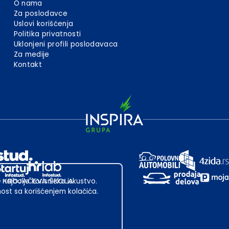
O nama
Za poslodavce
Uslovi korišćenja
Politika privatnosti
Uklonjeni profili poslodavaca
Za medije
Kontakt
 najbolje korisničko iskustvo.
st sa korišćenjem kolačića.