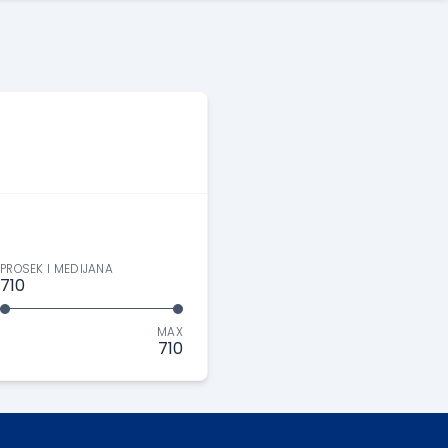
PROSEK I MEDIJANA
710
MAX
710