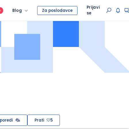
Prijavi
Blog
Za poslodavce
O
se
poredi
Prati
5