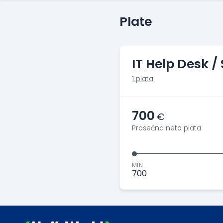
Plate
IT Help Desk /
1 plata
700
€
Prosečna neto plata
MIN
700