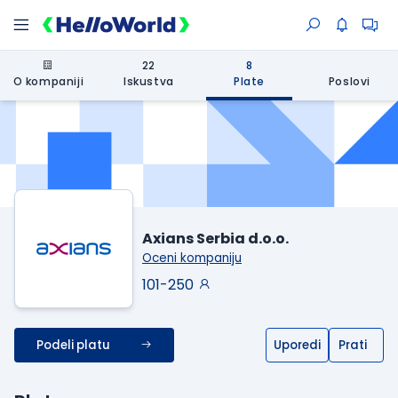
22
8
O kompaniji
Iskustva
Plate
Poslovi
Axians Serbia d.o.o.
Oceni kompaniju
101-250
Podeli platu
Uporedi
Prati