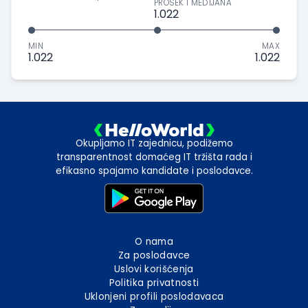
PROSEK I MEDIJANA
1.022
MIN
MAX
1.022
1.022
Okupljamo IT zajednicu, podižemo
transparentnost domaćeg IT tržišta rada i
efikasno spajamo kandidate i poslodavce.
O nama
Za poslodavce
Uslovi korišćenja
Politika privatnosti
Uklonjeni profili poslodavaca