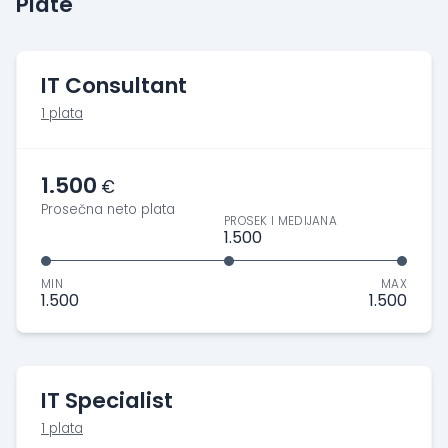
Plate
IT Consultant
1 plata
1.500
€
Prosečna neto plata
PROSEK I MEDIJANA
1.500
MIN
MAX
1.500
1.500
IT Specialist
1 plata