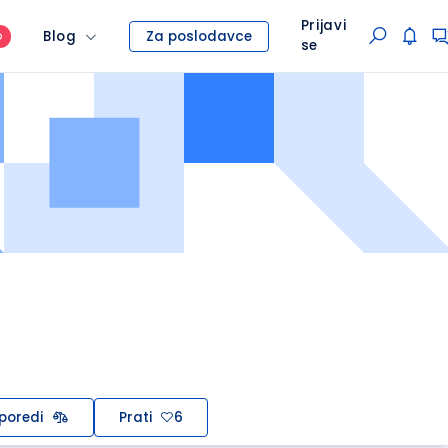
Prijavi
Blog
Za poslodavce
O
se
poredi
Prati
6