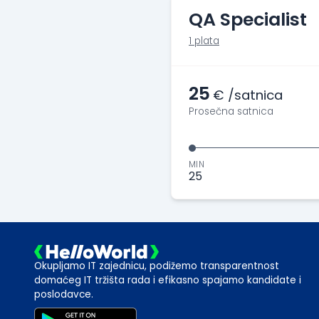
QA Specialist
1 plata
25
€ /satnica
Prosečna satnica
MIN
25
Okupljamo IT zajednicu, podižemo transparentnost
domaćeg IT tržišta rada i efikasno spajamo kandidate i
poslodavce.