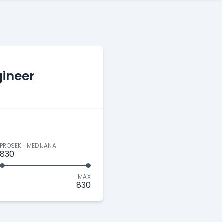
ineer
PROSEK I MEDIJANA
830
MAX
830