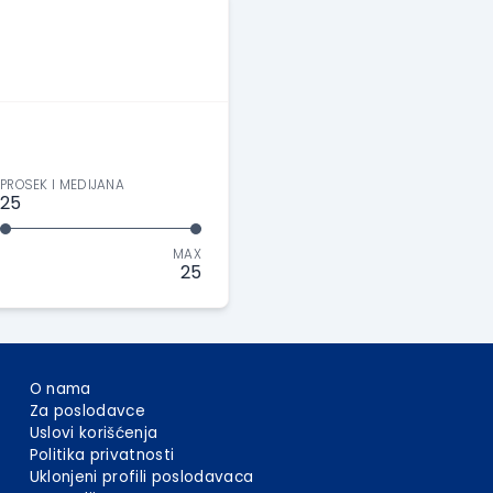
PROSEK I MEDIJANA
25
MAX
25
O nama
Za poslodavce
Uslovi korišćenja
Politika privatnosti
Uklonjeni profili poslodavaca