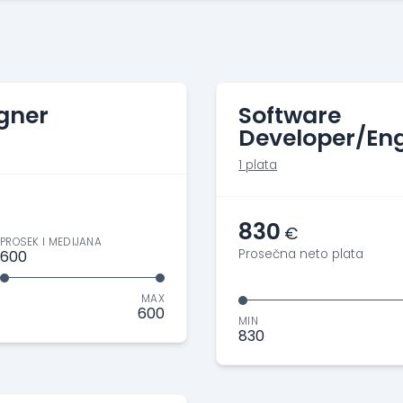
gner
Software
Developer/Eng
1 plata
830
€
PROSEK I MEDIJANA
Prosečna neto plata
600
MAX
600
MIN
830