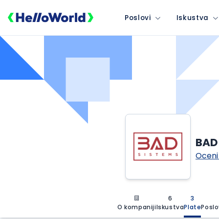
Poslovi
Iskustva
BAD
Oceni
6
3
O kompaniji
Iskustva
Plate
Poslo