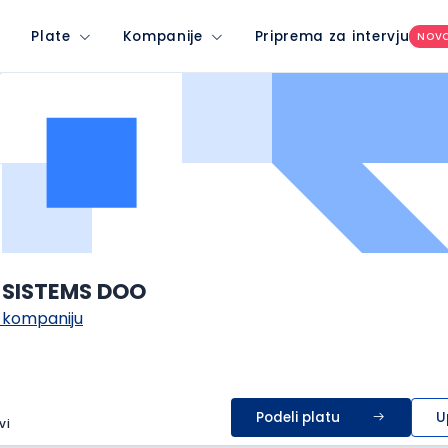
Plate
Kompanije
Priprema za intervju
NOV
 SISTEMS DOO
 kompaniju
Podeli platu
U
vi