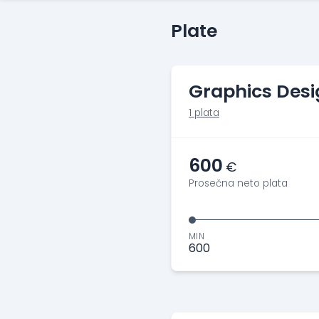
Plate
Graphics Desi
1 plata
600
€
Prosečna neto plata
MIN
600