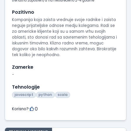
intervjua
trenutno zaposlen/a na neodređeno 2-4 godine
Pozitivno
Kompanija koja zaista vrednuje svoje radnike i zaista
neguje prijateljske odnose medju kolegama. Radi se
za americke klijente koji su u samom vrhu svojih
oblasti, sto donosi rad sa savremenim tehologijama i
iskusnim timovima. Klizno radno vreme, moguc
dogovor oko bilo kakvih razumnih zahteva. Birokratije
tek koliko je neophodno.
Zamerke
-
Tehnologije
javascript
python
scala
0
Korisno?