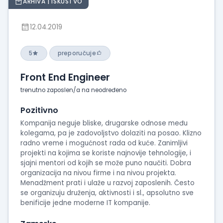
ARHIVA | ISKUSTVO
12.04.2019
5
preporučuje
Front End Engineer
trenutno zaposlen/a na neodređeno
Pozitivno
Kompanija neguje bliske, drugarske odnose među
kolegama, pa je zadovoljstvo dolaziti na posao. Klizno
radno vreme i mogućnost rada od kuće. Zanimljivi
projekti na kojima se koriste najnovije tehnologije, i
sjajni mentori od kojih se može puno naučiti. Dobra
organizacija na nivou firme i na nivou projekta.
Menadžment prati i ulaže u razvoj zaposlenih. Često
se organizuju druženja, aktivnosti i sl., apsolutno sve
benificije jedne moderne IT kompanije.