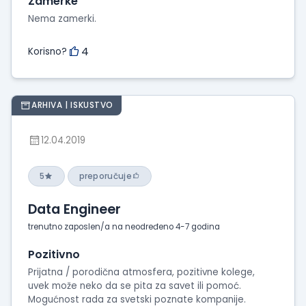
Zamerke
Nema zamerki.
4
Korisno?
ARHIVA | ISKUSTVO
12.04.2019
5
preporučuje
Data Engineer
trenutno zaposlen/a na neodređeno 4-7 godina
Pozitivno
Prijatna / porodična atmosfera, pozitivne kolege,
uvek može neko da se pita za savet ili pomoć.
Mogućnost rada za svetski poznate kompanije.