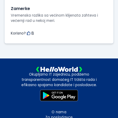
Zamerke
Vremenska razlika sa većinom klijenata zahteva i
večernji rad u nekoj meri.
8
Korisno?
Okupljamo IT zajednicu, podižemo
transparentnost domaćeg IT tržišta rada i
efikasno spajamo kandidate i poslodavce.
O nama
Za poslodavce