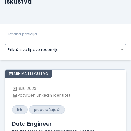
Iskustva
Prikaži sve tipove recenzija
Prikaži
sve
tipove
ARHIVA | ISKUSTVO
recenzija
Prikaži
16.10.2023
iskustva
Potvrđen Linkedin identitet
o
radu
5
preporučuje
Prikaži
utiske
Data Engineer
sa