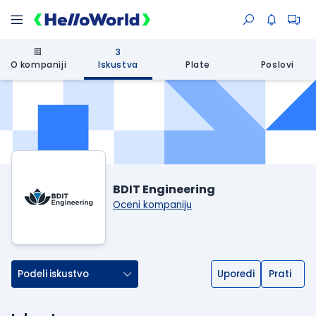
3
O kompaniji
Iskustva
Plate
Poslovi
BDIT Engineering
Oceni kompaniju
Podeli iskustvo
Uporedi
Prati