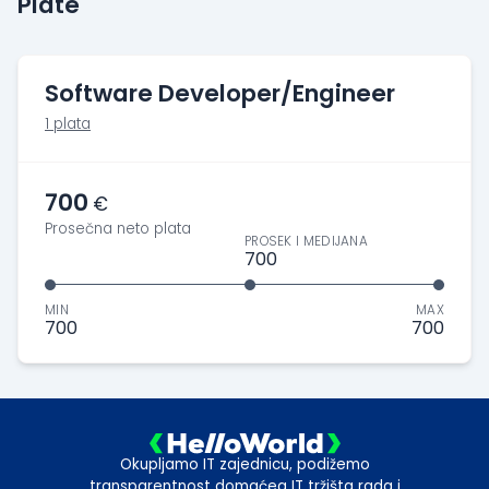
Plate
Software Developer/Engineer
1 plata
700
€
Prosečna neto plata
PROSEK I MEDIJANA
700
MIN
MAX
700
700
Okupljamo IT zajednicu, podižemo
transparentnost domaćeg IT tržišta rada i