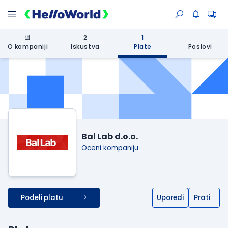
2
1
O kompaniji
Iskustva
Plate
Poslovi
Bal Lab d.o.o.
Oceni kompaniju
Podeli platu
Uporedi
Prati