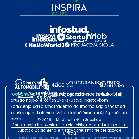
root@hw.rs
:~#
Helloworld.rs koristi kolačiće kako bi ti
pružao najbolje korisničko iskustvo. Nastavkom
korišćenja sajta smatraćemo da imamo saglasnost sa
korišćenjem kolačića. Više o kolačićima možeš pročitati
ovde
.
2026
·
Made with
in Subotica.
Sadržaj sajta Helloworld.rs je u vlasništvu Infostud rešenja d.o.o.
Subotica. Zabranjeno je njegovo preuzimanje bez dozvole.
U redu
This site is protected by reCAPTCHA and the Google
Privacy Policy
and