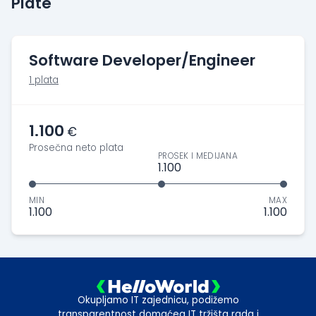
Plate
Software Developer/Engineer
1 plata
1.100
€
Prosečna neto plata
PROSEK I MEDIJANA
1.100
MIN
MAX
1.100
1.100
Okupljamo IT zajednicu, podižemo
transparentnost domaćeg IT tržišta rada i