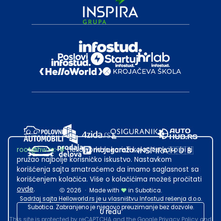
root@hw.rs
:~#
Helloworld.rs koristi kolačiće kako bi ti
pružao najbolje korisničko iskustvo. Nastavkom
korišćenja sajta smatraćemo da imamo saglasnost sa
korišćenjem kolačića. Više o kolačićima možeš pročitati
ovde
.
2026
·
Made with
in Subotica.
Sadržaj sajta Helloworld.rs je u vlasništvu Infostud rešenja d.o.o.
Subotica. Zabranjeno je njegovo preuzimanje bez dozvole.
U redu
This site is protected by reCAPTCHA and the Google
Privacy Policy
and