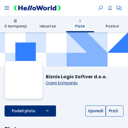
1
O kompaniji
Iskustva
Plate
Poslovi
Biznis Logic Softver d.o.o.
Oceni kompaniju
Podeli platu
Uporedi
Prati