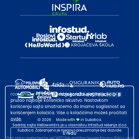
root@hw.rs
:~#
Helloworld.rs koristi kolačiće kako bi ti
pružao najbolje korisničko iskustvo. Nastavkom
korišćenja sajta smatraćemo da imamo saglasnost sa
korišćenjem kolačića. Više o kolačićima možeš pročitati
ovde
.
2026
·
Made with
in Subotica.
Sadržaj sajta Helloworld.rs je u vlasništvu Infostud rešenja d.o.o.
Subotica. Zabranjeno je njegovo preuzimanje bez dozvole.
U redu
This site is protected by reCAPTCHA and the Google
Privacy Policy
and