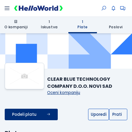
1
1
O kompaniji
Iskustva
Plate
Poslovi
CLEAR BLUE TECHNOLOGY
COMPANY D.O.O. NOVI SAD
Oceni kompaniju
Podeli platu
Uporedi
Prati