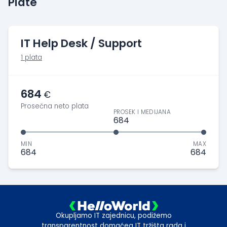
Plate
IT Help Desk / Support
1 plata
684
€
Prosečna neto plata
PROSEK I MEDIJANA
684
MIN
MAX
684
684
Okupljamo IT zajednicu, podižemo
transparentnost domaćeg IT tržišta rada i