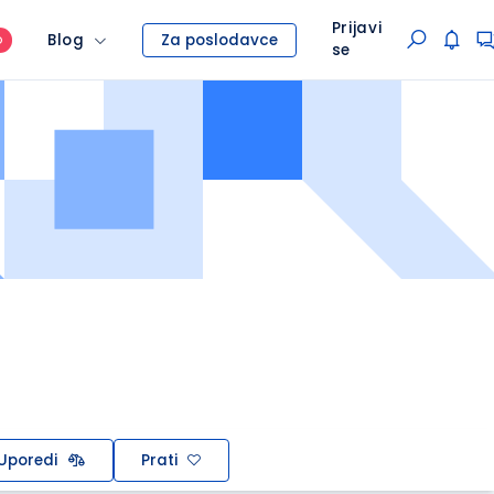
Prijavi
Blog
Za poslodavce
O
se
Uporedi
Prati