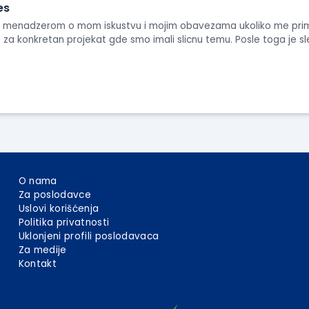
es
 sa menadzerom o mom iskustvu i mojim obavezama ukoliko me pr
 za konkretan projekat gde smo imali slicnu temu. Posle toga je sl
O nama
Za poslodavce
Uslovi korišćenja
Politika privatnosti
Uklonjeni profili poslodavaca
Za medije
Kontakt