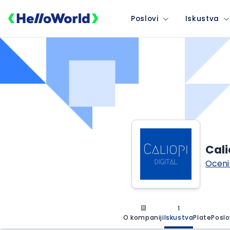
Poslovi
Iskustva
Cali
Oceni
1
O kompaniji
Iskustva
Plate
Poslo