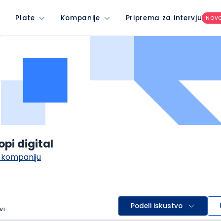
Plate
Kompanije
Priprema za intervju
NOV
opi digital
 kompaniju
Podeli iskustvo
vi