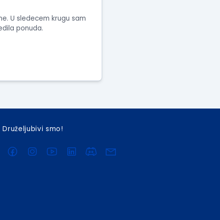
ime. U sledecem krugu sam
edila ponuda.
Druželjubivi smo!