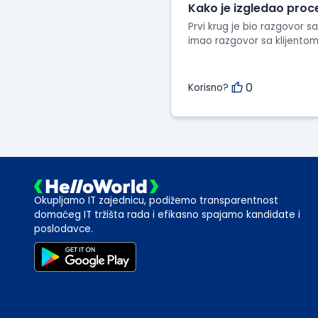
Kako je izgledao proc
Prvi krug je bio razgovor
imao razgovor sa klijentom
0
Korisno?
Okupljamo IT zajednicu, podižemo transparentnost
domaćeg IT tržišta rada i efikasno spajamo kandidate i
poslodavce.