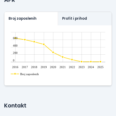
reproizvodnje I upotrebu postojećih resursa
svakodnevno dajemo očuvanju životne sredine.
Broj zaposlenih
Profit i prihod
600
400
200
0
2016
2017
2018
2019
2020
2021
2022
2023
2024
2025
Broj zaposlenih
Kontakt