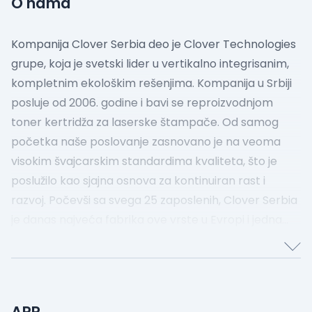
O nama
Kompanija Clover Serbia deo je Clover Technologies
grupe, koja je svetski lider u vertikalno integrisanim,
kompletnim ekološkim rešenjima.
Kompanija u Srbiji
posluje od 2006. godine i bavi se reproizvodnjom
toner kertridža za laserske štampače. Od samog
početka naše poslovanje zasnovano je na veoma
visokim švajcarskim standardima kvaliteta, što je
poslužilo kao sjajna osnova za kontinuiran rast i
razvoj.
Počevši sa svega 25 zaposlenih, Clover Serbia
je danas najveća fabrika ove vrste u Evropi i jedna
među 5 najvećih u svetu. Pored toga što su naši
proizvodi vrhunskog kvalitetu pronašli svoje mesto
na nekim od najzahtevnijih svetskih tržišta, posebno
smo ponosni na doprinos koji kroz ovakav način
APR