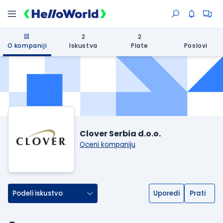
2
2
O kompaniji
Iskustva
Plate
Poslovi
Clover Serbia d.o.o.
Oceni kompaniju
Podeli iskustvo
Uporedi
Prati