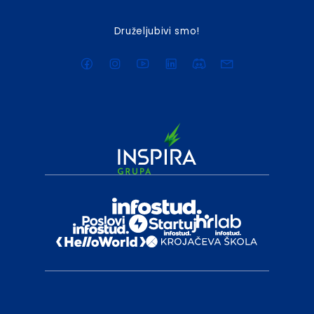
Druželjubivi smo!