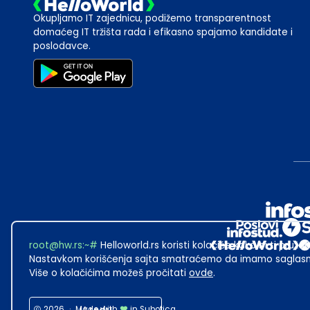
Okupljamo IT zajednicu, podižemo transparentnost
domaćeg IT tržišta rada i efikasno spajamo kandidate i
poslodavce.
root@hw.rs
:~#
Helloworld.rs koristi kolačiće kako bi ti pružao
Nastavkom korišćenja sajta smatraćemo da imamo saglasno
Više o kolačićima možeš pročitati
ovde
.
2026
·
Made with
in Subotica.