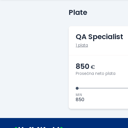
Plate
QA Specialist
1 plata
850
€
Prosečna neto plata
MIN
850