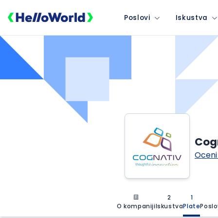
Poslovi
Iskustva
Cog
Oceni
2
1
O kompaniji
Iskustva
Plate
Poslo