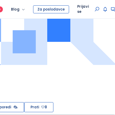
Prijavi
Blog
Za poslodavce
O
se
poredi
Prati
8