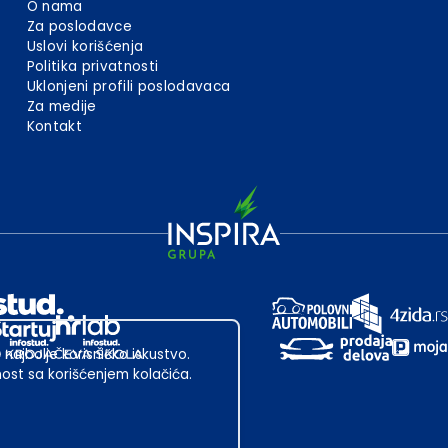
O nama
Za poslodavce
Uslovi korišćenja
Politika privatnosti
Uklonjeni profili poslodavaca
Za medije
Kontakt
 najbolje korisničko iskustvo.
st sa korišćenjem kolačića.