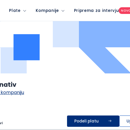
Plate
Kompanije
Priprema za intervju
NOV
nativ
 kompaniju
Podeli platu
U
vi