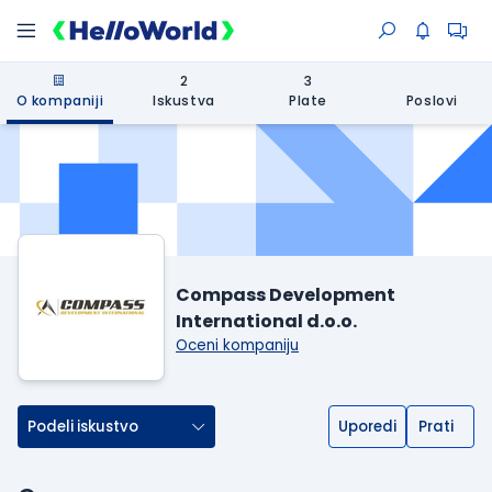
2
3
O kompaniji
Iskustva
Plate
Poslovi
Compass Development
International d.o.o.
Oceni kompaniju
Podeli iskustvo
Uporedi
Prati