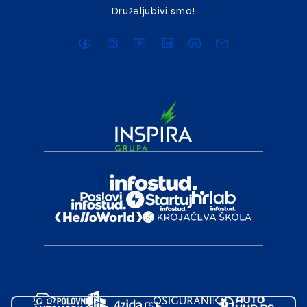
Druželjubivi smo!