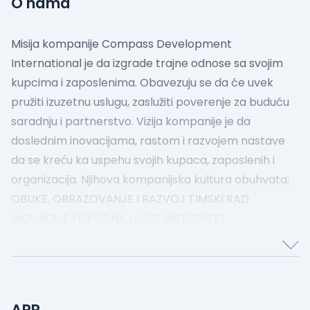
O nama
Misija kompanije Compass Development
International je da izgrade trajne odnose sa svojim
kupcima i zaposlenima. Obavezuju se da će uvek
pružiti izuzetnu uslugu, zaslužiti poverenje za buduću
saradnju i partnerstvo.
Vizija kompanije je da
doslednim inovacijama, rastom i razvojem nastave
da se kreću ka uspehu svojih kupaca, zaposlenih i
organizacija.
Njihova kompanijska kultura obuhvata:
OBUKE, OBRAZOVANJE I RAZVOJ
TIMSKI RAD
INOVACIJE
FOKUS NA LJUDE
INTEGRITET
ODGOVORNOST
APR