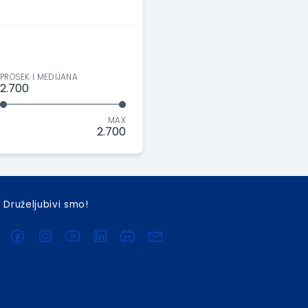
PROSEK I MEDIJANA
2.700
MAX
2.700
Druželjubivi smo!