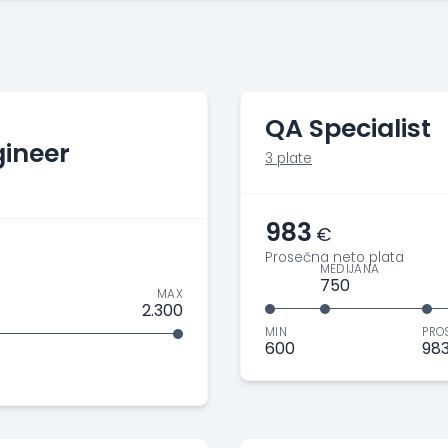
QA Specialist
ineer
3 plate
983
€
Prosečna neto plata
MEDIJANA
750
MAX
2.300
MIN
PRO
600
98