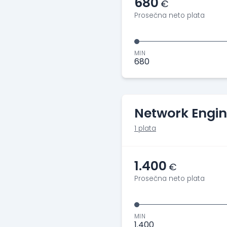
680
€
Prosečna neto plata
MIN
680
Network Engin
1 plata
1.400
€
Prosečna neto plata
MIN
1.400