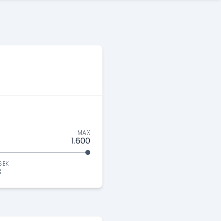
MAX
1.600
SEK
3