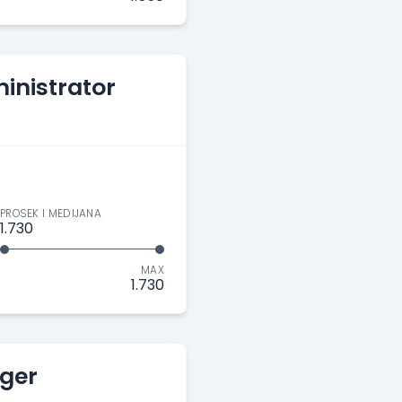
inistrator
PROSEK I MEDIJANA
1.730
MAX
1.730
ger