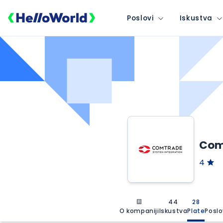
Poslovi
Iskustva
Comt
4
44
28
O kompaniji
Iskustva
Plate
Poslo