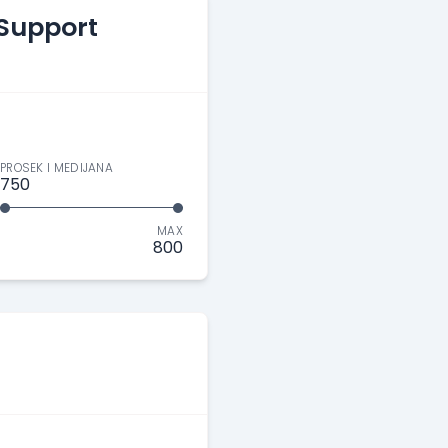
 Support
PROSEK I MEDIJANA
750
MAX
800