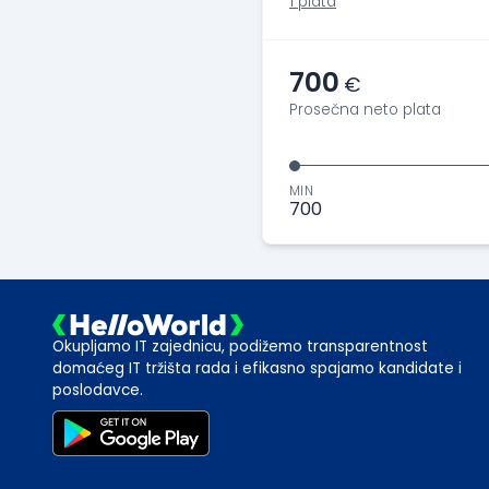
1 plata
700
€
Prosečna neto plata
MIN
700
Okupljamo IT zajednicu, podižemo transparentnost
domaćeg IT tržišta rada i efikasno spajamo kandidate i
poslodavce.