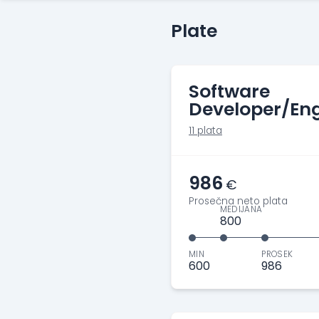
Plate
Software
Developer/Eng
11 plata
986
€
Prosečna neto plata
MEDIJANA
800
MIN
PROSEK
600
986