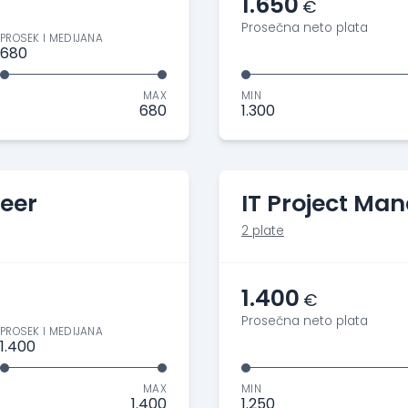
1.650
€
Prosečna neto plata
PROSEK I MEDIJANA
680
MAX
MIN
680
1.300
eer
IT Project Ma
2 plate
1.400
€
Prosečna neto plata
PROSEK I MEDIJANA
1.400
MAX
MIN
1.400
1.250