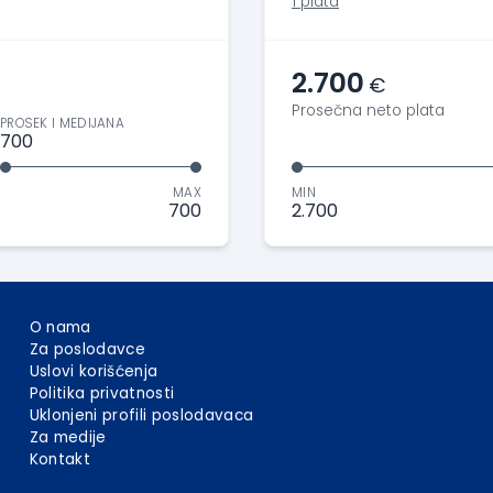
1 plata
2.700
€
Prosečna neto plata
PROSEK I MEDIJANA
700
MAX
MIN
700
2.700
O nama
Za poslodavce
Uslovi korišćenja
Politika privatnosti
Uklonjeni profili poslodavaca
Za medije
Kontakt