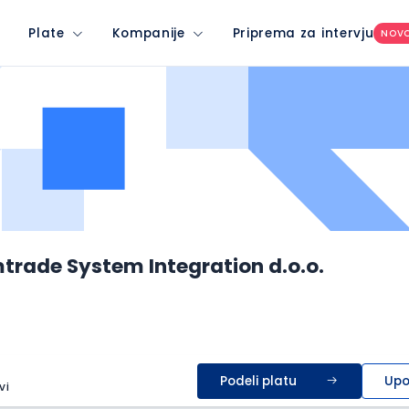
Plate
Kompanije
Priprema za intervju
NOV
rade System Integration d.o.o.
Podeli platu
Upo
vi