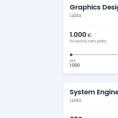
Graphics Desi
1 plata
1.000
€
Prosečna neto plata
MIN
1.000
System Engin
1 plata