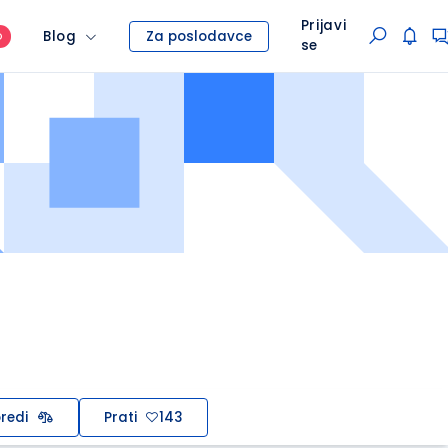
Prijavi
Blog
Za poslodavce
O
se
redi
Prati
143