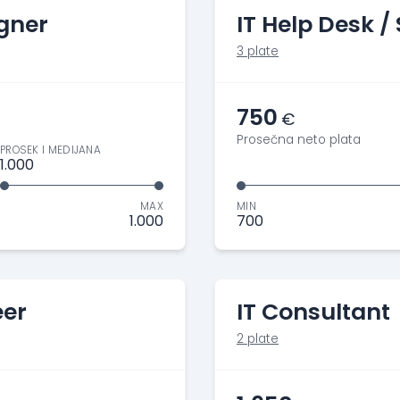
gner
IT Help Desk /
3 plate
750
€
Prosečna neto plata
PROSEK I MEDIJANA
1.000
MAX
MIN
1.000
700
eer
IT Consultant
2 plate