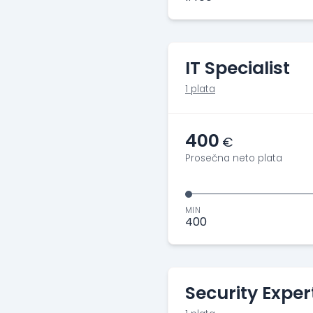
IT Specialist
1 plata
400
€
Prosečna neto plata
MIN
400
Security Exper