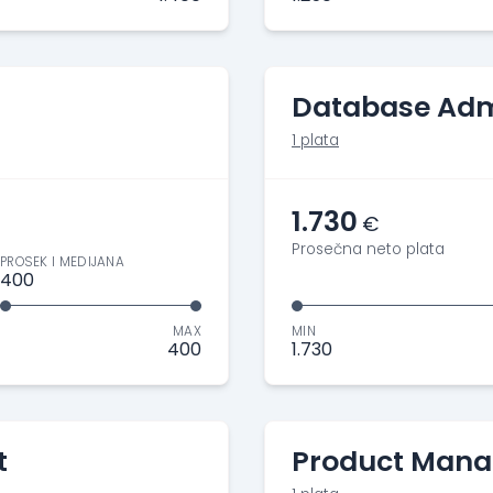
Database Adm
1 plata
1.730
€
Prosečna neto plata
PROSEK I MEDIJANA
400
MAX
MIN
400
1.730
t
Product Mana